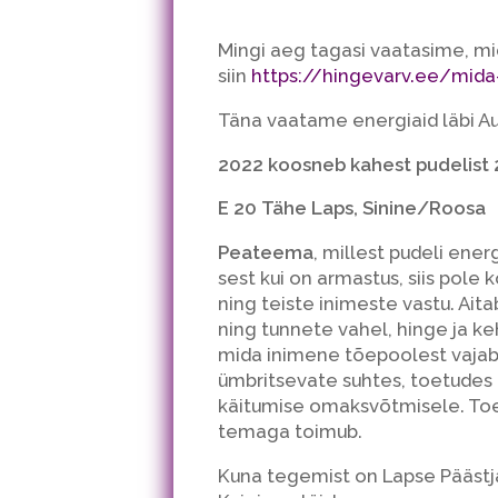
Mingi aeg tagasi vaatasime, mid
siin
h
ttps://hingevarv.ee/mida
Täna vaatame energiaid läbi A
2022 koosneb kahest pudelist 
E 20 Tähe Laps, Sinine/Roosa
Peateema
, millest pudeli ene
sest kui on armastus, siis pole
ning teiste inimeste vastu. Ait
ning tunnete vahel, hinge ja ke
mida inimene tõepoolest vajab.
ümbritsevate suhtes, toetudes 
käitumise omaksvõtmisele. Toet
temaga toimub.
Kuna tegemist on Lapse Päästja