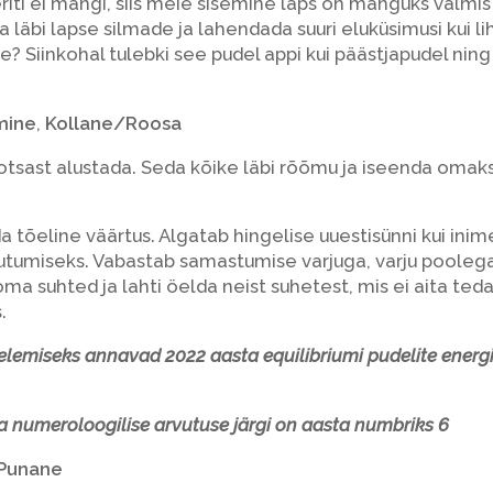
ti ei mängi, siis meie sisemine laps on mänguks valmis ig
 läbi lapse silmade ja lahendada suuri eluküsimusi kui li
le? Siinkohal tulebki see pudel appi kui päästjapudel nin
mine
,
Kollane/Roosa
otsast alustada. Seda kõike läbi rõõmu ja iseenda omak
 tõeline väärtus. Algatab hingelise uuestisünni kui ini
utumiseks. Vabastab samastumise varjuga, varju poolega
 suhted ja lahti öelda neist suhetest, mis ei aita teda
.
elemiseks annavad 2022 aasta equilibriumi pudelite energi
una numeroloogilise arvutuse järgi on aasta numbriks 6
/Punane