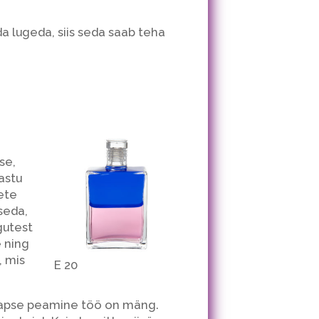
a lugeda, siis seda saab teha
se,
astu
ete
seda,
gutest
 ning
, mis
E 20
Lapse peamine töö on mäng.