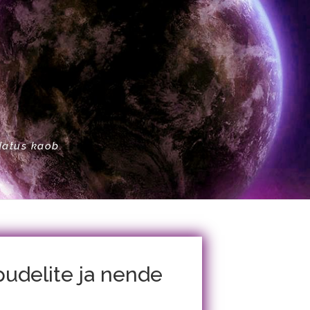
datus kaob.
udelite ja nende