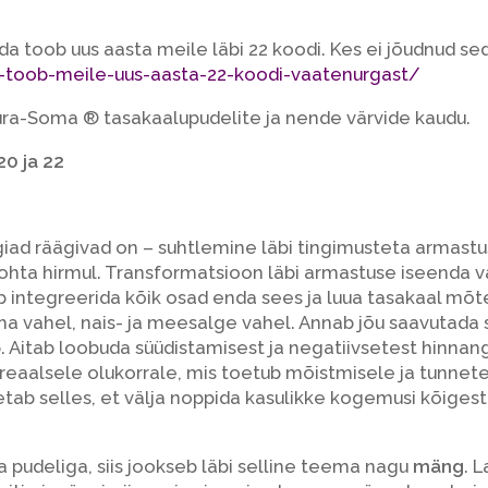
a toob uus aasta meile läbi 22 koodi. Kes ei jõudnud sed
-toob-meile-uus-aasta-22-koodi-vaatenurgast
/
ura-Soma ® tasakaalupudelite ja nende värvide kaudu.
20 ja 22
rgiad räägivad on – suhtlemine läbi tingimusteta armastu
 kohta hirmul. Transformatsioon läbi armastuse iseenda v
ab integreerida kõik osad enda sees ja luua tasakaal mõt
ha vahel, nais- ja meesalge vahel. Annab jõu saavutada 
 Aitab loobuda süüdistamisest ja negatiivsetest hinnan
reaalsele olukorrale, mis toetub mõistmisele ja tunnete
ab selles, et välja noppida kasulikke kogemusi kõigest
 pudeliga, siis jookseb läbi selline teema nagu
mäng
. 