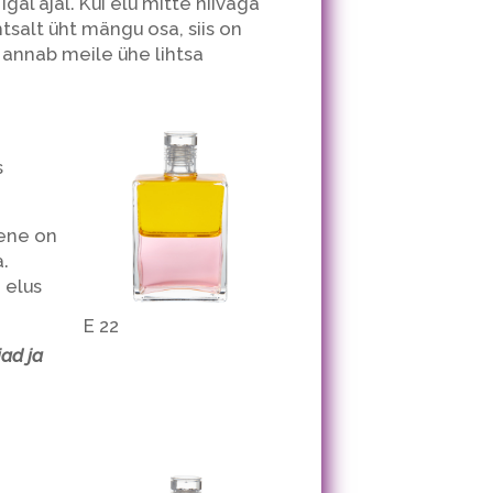
al ajal. Kui elu mitte niiväga
htsalt üht mängu osa, siis on
g annab meile ühe lihtsa
s
mene on
.
 elus
E 22
ad ja