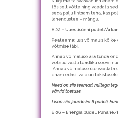
Kuigi me täiskasvanuna enam eri
tõsiselt võtta ning vaadata seda
seda palju lihtsam teha, kas po
lahendustee – mängu.
E 22 – Uuestisünni pudel/Ärka
Peateema:
uus võimalus kõike 
võtmise läbi.
Annab võimaluse ära tunda enda
võtnud vastu teadliku soovi mu
Annab võimaluse üle vaadata oma
enam edasi, vaid on takistuseks
Need on siis teemad, millega teg
värvid toetuse.
Lisan siia juurde ka 6 pudeli, k
E 06 – Energia pudel, Punane