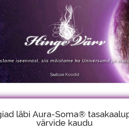
stame iseennast, siis mõistame ka Universumit ja eral
Saatuse Koodid
giad läbi Aura-Soma® tasakaalup
värvide kaudu