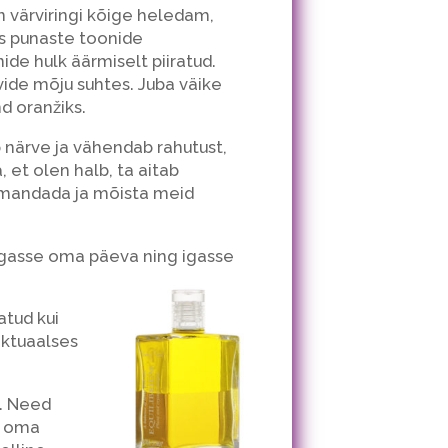
n värviringi kõige heledam,
es punaste toonide
de hulk äärmiselt piiratud.
ide mõju suhtes. Juba väike
d oranžiks.
 närve ja vähendab rahutust,
 et olen halb, ta aitab
omandada ja mõista meid
igasse oma päeva ning igasse
atud kui
ektuaalses
a. Need
e oma