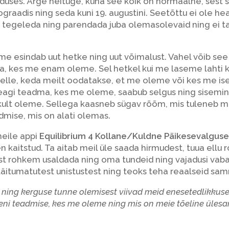
duses. Ärge heituge, kuna see kõik on normaalne, sest s
graadis ning seda kuni 19. augustini. Seetõttu ei ole he
id tegeleda ning parendada juba olemasolevaid ning ei
esindab uut hetke ning uut võimalust. Vahel võib see 
a, kes me enam oleme. Sel hetkel kui me laseme lahti 
lle, keda meilt oodatakse, et me oleme või kes me ise
peagi teadma, kes me oleme, saabub selgus ning sisemin
kult oleme. Sellega kaasneb sügav rõõm, mis tuleneb m
dmise, mis on alati olemas.
meile appi
Equilibrium 4 Kollane/Kuldne Päikesevalguse
n kaitstud. Ta aitab meil üle saada hirmudest, tuua ellu
st rohkem usaldada ning oma tundeid ning vajadusi vaba
äitumatutest unistustest ning teoks teha reaalseid sa
ning kerguse tunne olemisest viivad meid enesetedlikkuse
ni teadmise, kes me oleme ning mis on meie tõeline üles