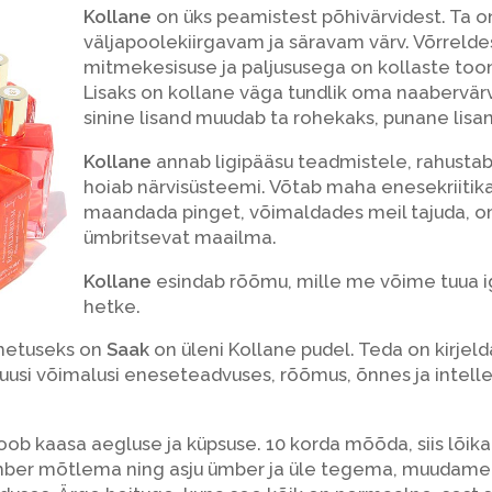
Kollane
on üks peamistest põhivärvidest. Ta o
väljapoolekiirgavam ja säravam värv. Võrreld
mitmekesisuse ja paljususega on kollaste tooni
Lisaks on kollane väga tundlik oma naabervärv
sinine lisand muudab ta rohekaks, punane lisan
Kollane
annab ligipääsu teadmistele, rahustab
hoiab närvisüsteemi. Võtab maha enesekriitika,
maandada pinget, võimaldades meil tajuda, 
ümbritsevat maailma.
Kollane
esindab rõõmu, mille me võime tuua 
hetke.
imetuseks on
Saak
on üleni Kollane pudel. Teda on kirjeld
 uusi võimalusi eneseteadvuses, rõõmus, õnnes ja intell
b kaasa aegluse ja küpsuse. 10 korda mõõda, siis lõik
mber mõtlema ning asju ümber ja üle tegema, muudam