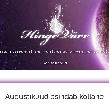
stame iseennast, siis mõistame ka Universumit ja eral
Saatuse Koodid
Augustikuud esindab kollane