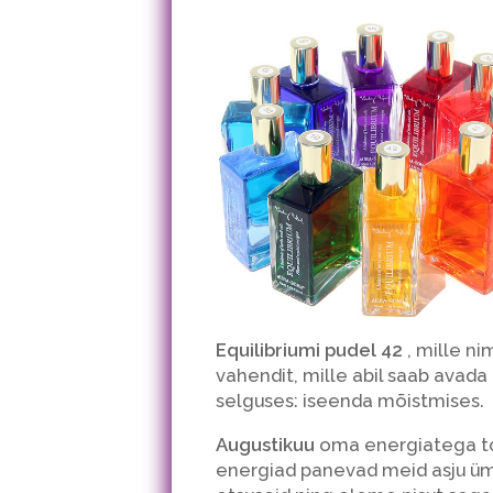
Equilibriumi pudel 42
, mille n
vahendit, mille abil saab avada
selguses: iseenda mõistmises.
Augustikuu
oma energiatega too
energiad panevad meid asju ü