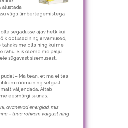
elline
a alustada
 tasu väga ümbertegemistega
olla segadusse ajav hetk kui
kõik ootused ning arvamused,
 tahaksime olla ning kui me
e rahu. Siis oleme me palju
eie sügavast sisemusest,
pudel – Ma tean, et ma ei tea
 rohkem rõõmu ning selgust.
malt väljendada. Aitab
mme eesmärgi suunas.
ni, avanevad energiad, mis
anne – tuua rohkem valgust ning