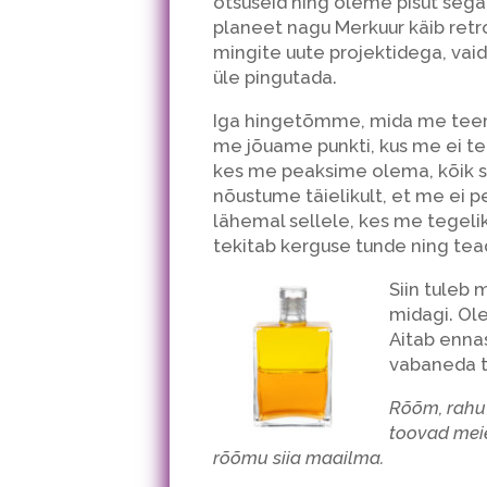
otsuseid ning oleme pisut sega
planeet nagu Merkuur käib retro
mingite uute projektidega, va
üle pingutada.
Iga hingetõmme, mida me teeme 
me jõuame punkti, kus me ei te
kes me peaksime olema, kõik se
nõustume täielikult, et me ei 
lähemal sellele, kes me tegeli
tekitab kerguse tunde ning tea
Siin tuleb 
midagi. Ole
Aitab enna
vabaneda t
Rõõm, rahu 
toovad meie
rõõmu siia maailma.