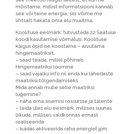
mõistame, millist informatsiooni kannab
see või teine energia, siis võime me
lihtsalt hakata oma elu muutma.
Koolituse eesmärk: tutvustada 22 Saatuse
koodi kasutamise võimalusi. Koolituse
käigus õpid ise koostama – arvutama
hingemaa
triksit.
– saad teada, millel põhineb
Hingemaatriksi loomine
– saad vajalku info nii enda kui lähedaste
maatriksi tõlgendamiseks
Mida annab mulle selle maatriksi
lugemine?
– näha oma sisemisi ressursse ja talente
– leida üles elu eesmärk, millises suunas
liikuda, millises valdkonnas ennast
realiseerida
– kuidas aktiveerida raha energiat jpm