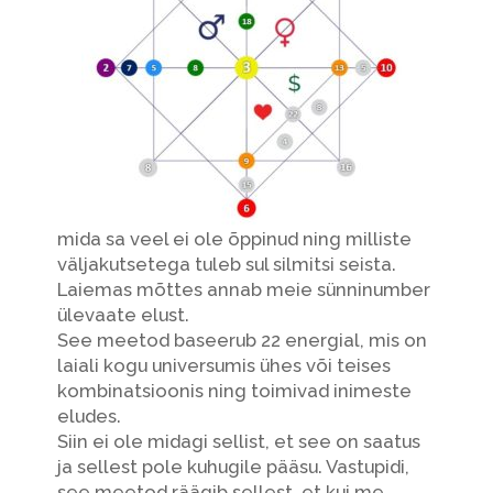
mida sa veel ei ole õppinud ning milliste
väljakutsetega tuleb sul silmitsi seista.
Laiemas mõttes annab meie sünninumber
ülevaate elust.
See meetod baseerub 22 energial, mis on
laiali kogu universumis ühes või teises
kombinatsioonis ning toimivad inimeste
eludes.
Siin ei ole midagi sellist, et see on saatus
ja sellest pole kuhugile pääsu. Vastupidi,
see meetod räägib sellest, et kui me