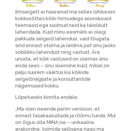
Ilmselgelt ei haaranud ma selles lühikeses
kokkuvõttes kõiki hirmudega seonduvaid
teemasid ega suutnud neid ka täielikult
lahendada. Kuid minu eesmärk ei olegi
pakkuda selgeid lahendusi, vaid tõugata
sind ennast otsima ja leidma just sinu jaoks
sobilikku lahendust ning vastust. Ära
unusta, et kõik vastused on olemas sinu
enda sees – sinu sisemine kuld, millel on
palju suurem väärtus kui kõikide
selgeltnägijate ja konsultantide
nägemused kokku.
Lõpetuseks kinnita endale:
„Ma olen iseenda parim versioon, et
ennast tasakaalustada ja rõõmu tunda. Mul
on õigus olla MINA ise – unikaalne,
erakordne, toimida sellisena nagu ma