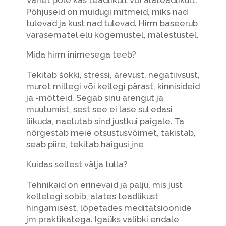
Põhjuseid on muidugi mitmeid, miks nad
tulevad ja kust nad tulevad. Hirm baseerub
varasematel elu kogemustel, mälestustel.
Mida hirm inimesega teeb?
Tekitab šokki, stressi, ärevust, negatiivsust,
muret millegi või kellegi pärast, kinnisideid
ja -mõtteid. Segab sinu arengut ja
muutumist, sest see ei lase sul edasi
liikuda, naelutab sind justkui paigale. Ta
nõrgestab meie otsustusvõimet, takistab,
seab piire, tekitab haigusi jne
Kuidas sellest välja tulla?
Tehnikaid on erinevaid ja palju, mis just
kellelegi sobib, alates teadlikust
hingamisest, lõpetades meditatsioonide
jm praktikatega. Igaüks valibki endale