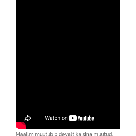
Maailm muutub pidevalt ka sina muutud.