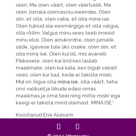
olen. Ma olen väärt, olen väärtuslik. Ma
olen Jumala olemasolu iseendas. Olen
siin, et olla, olen vaba, et olla mina ise.
Olen tulnud siia eesmärgiga et olla valgus,
olla rõõm. Valgus minu sees teeb imesid
minu elus. Olen ainukordne, olen jumalik
säde, igavese tule üks osake, olen siin, et
olla mina ise. Olen kui lill, mis avaneb
Päikesele, olen kui lind kes laulab
maailmale, olen kui kala, kes liigub vabalt
vees, olen kui tuul, keda ei takista miski.
Mul on õigus olla
mina ise
, olla väärt, teha
omi valikuid ja liikuda edasi omas
maailmas ja oma teel ning mitte miski ega
keegi ei takista mind olemast MINA ISE.“
Koostanud Ene Alunurm