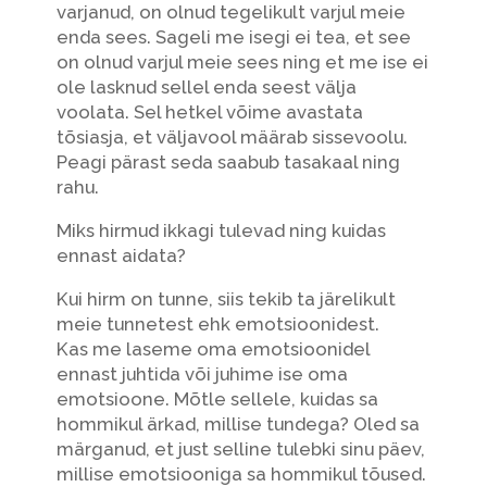
varjanud, on olnud tegelikult varjul meie
enda sees. Sageli me isegi ei tea, et see
on olnud varjul meie sees ning et me ise ei
ole lasknud sellel enda seest välja
voolata. Sel hetkel võime avastata
tõsiasja, et väljavool määrab sissevoolu.
Peagi pärast seda saabub tasakaal ning
rahu.
Miks hirmud ikkagi tulevad ning kuidas
ennast aidata?
Kui hirm on tunne, siis tekib ta järelikult
meie tunnetest ehk emotsioonidest.
Kas me laseme oma emotsioonidel
ennast juhtida või juhime ise oma
emotsioone. Mõtle sellele, kuidas sa
hommikul ärkad, millise tundega? Oled sa
märganud, et just selline tulebki sinu päev,
millise emotsiooniga sa hommikul tõused.