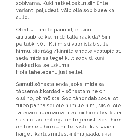
sobivama. Kuid hetkel pakun siin ühte
varianti paljudest, võib olla sobib see ka
sulle…
Oled sa tähele pannud, et sinu
aju
usub
kõike, mida talle rääkida? Siin
peitubki võti. Kui miski valmistab sulle
hirmu, siis räägi/kinnita endale vastupidist,
seda mida sa
tegelikult
soovid, kuni
hakkad ka ise uskuma.
Hoia
tähelepanu
just sellel!
Samuti sõnasta enda jaoks,
mida
sa
täpsemalt kardad – sõnastamine on
oluline, et mõista. See tähendab seda, et
tuleb panna sellele hirmule
nimi
, siis ei ole
ta enam hoomamatu või nii hirmutav, kuna
sa saad aru millega on tegemist. Sest hirm
on tunne – hirm – mille vastu, kas saada
haiget, kartus millestki ilma jääda, üksi