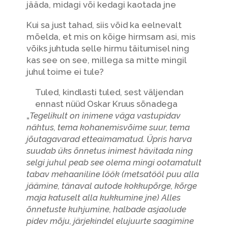
jääda, midagi või kedagi kaotada jne
Kui sa just tahad, siis võid ka eelnevalt
mõelda, et mis on kõige hirmsam asi, mis
võiks juhtuda selle hirmu täitumisel ning
kas see on see, millega sa mitte mingil
juhul toime ei tule?
Tuled, kindlasti tuled, sest väljendan
ennast nüüd Oskar Kruus sõnadega
„
Tegelikult on inimene väga vastupidav
nähtus, tema kohanemisvõime suur, tema
jõutagavarad etteaimamatud. Üpris harva
suudab üks õnnetus inimest hävitada ning
selgi juhul peab see olema mingi ootamatult
tabav mehaaniline löök (metsatööl puu alla
jäämine, tänaval autode kokkupõrge, kõrge
maja katuselt alla kukkumine jne) Alles
õnnetuste kuhjumine, halbade asjaolude
pidev mõju, järjekindel elujuurte saagimine