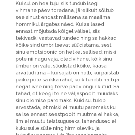
Kui sul on hea tuju, siis tundub isegi
vihmane päev toredana, järelikult sõltub
see sinust endast millisena sa maailma
hommikul ärgates näed. Kui sa lased
ennast mõjutada kõigel välisel, siis
tekivadki vastavad tunded ning sa hakkad
kõike sind ümbritsevat süüdistama, sest
sinu emotsioonid on hetkel sellised: miski
pole nii nagu vaja, oled vihane, kõik sinu
ümber on vale, süüdistad kõike, kaasa
arvatud ilma – kui sajab on halb, kui paistab
päike pole sa ikka rahul, kõik tundub halb ja
negatiivne ning terve päev ongi rikutud. Sa
tahad, et keegi teine väljaspoolt muudaks
sinu olemise paremaks. Kuid sul tuleb
arvestada, et miski ei muutu paremaks kui
sa ise ennast seestpoolt muutma ei hakka,
ilm ei muutu teistsuguseks, lahendused ei
kuku sulle sülle ning hirm oleviku ja
tuleviku ees muutub üha reaalsemaks.