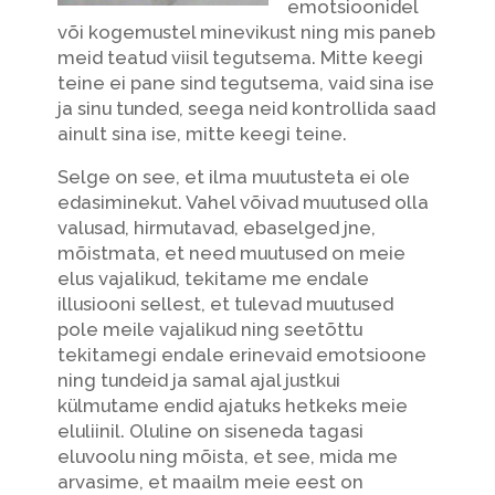
emotsioonidel
või kogemustel minevikust ning mis paneb
meid teatud viisil tegutsema. Mitte keegi
teine ei pane sind tegutsema, vaid sina ise
ja sinu tunded, seega neid kontrollida saad
ainult sina ise, mitte keegi teine.
Selge on see, et ilma muutusteta ei ole
edasiminekut. Vahel võivad muutused olla
valusad, hirmutavad, ebaselged jne,
mõistmata, et need muutused on meie
elus vajalikud, tekitame me endale
illusiooni sellest, et tulevad muutused
pole meile vajalikud ning seetõttu
tekitamegi endale erinevaid emotsioone
ning tundeid ja samal ajal justkui
külmutame endid ajatuks hetkeks meie
eluliinil. Oluline on siseneda tagasi
eluvoolu ning mõista, et see, mida me
arvasime, et maailm meie eest on