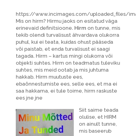
https://www.incimages.com/uploaded_files/i
Mis on hirm? Hirmu jaoks on esitatud väga
erinevaid definitsioone.
Hirm
on tunne, mis
tekib olendi turvalisust ähvardava olukorra
puhul, kui ei teata, kuidas ohust pääseda
või paistab, et enda turvalisust ei saagi
tagada. Hirm – kartus mingi olukorra või
objekti suhtes. Hirm on teadmatus tuleviku
suhtes, mis meid ootab ja mis juhtuma
hakkab. Hirm muutuste ees,
ebaõnnestumiste ees, selle ees, et ma ei
saa hakkama, ei tule toime, hirm raskuste
ees jne jne
Siit saime teada
olulise, et HIRM
on ainult tunne,
mis baseerub