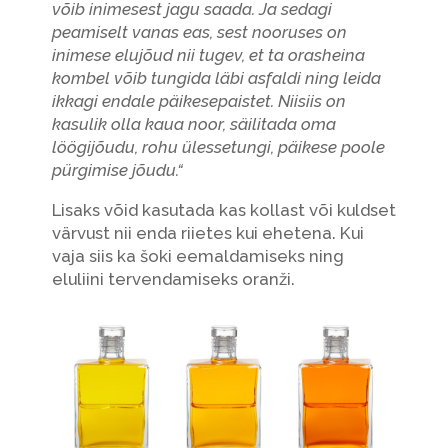
võib inimesest jagu saada. Ja sedagi
peamiselt vanas eas, sest nooruses on
inimese elujõud nii tugev, et ta orasheina
kombel võib tungida läbi asfaldi ning leida
ikkagi endale päikesepaistet. Niisiis on
kasulik olla kaua noor, säilitada oma
löögijõudu, rohu ülessetungi, päikese poole
pürgimise jõudu.“
Lisaks võid kasutada kas kollast või kuldset
värvust nii enda riietes kui ehetena. Kui
vaja siis ka šoki eemaldamiseks ning
eluliini tervendamiseks oranži.