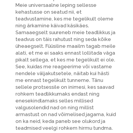
Meie universaalne leping sellesse
kehastusse on seatud nii, et
teadvustamine, kes me tegelikult oleme
ning ärkamine käivad käsikäes.
Samaaegselt suureneb meie teadlikkus ja
teadvus on täis rahutust ning seda kõike
üheaegselt. Füüsiline maailm tagab meile
alati, et me ei saaks ennast lollitada väga
pikalt sellega, et kes me tegelikult ei ole.
See, kuidas me reageerime või vastame
nendele väljakutsetele, näitab kui hästi
me ennast tegelikult tunneme. Tänu
sellele protsessile on inimesi, kes saavad
rohkem teadlikkumaks endast ning
enesekindlamaks selles millised
valgusolendid nad on ning millist
armastust on nad võimelised jagama, kuid
on ka neid, keda paneb see olukord ja
teadmised veelgi rohkem hirmu tundma.