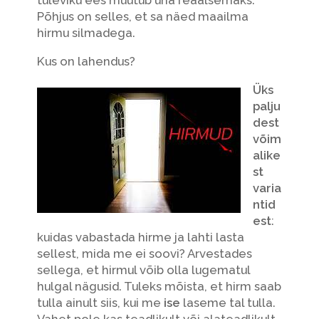
Põhjus on selles, et sa näed maailma
hirmu silmadega.
Kus on lahendus?
Üks
palju
dest
võim
alike
st
varia
ntid
est
:
kuidas vabastada hirme ja lahti lasta
sellest, mida me ei soovi? Arvestades
sellega, et hirmul võib olla lugematul
hulgal nägusid. Tuleks mõista, et hirm saab
tulla ainult siis, kui me
ise
laseme tal tulla.
Vahet pole kas teadlikult või alateadlikult.