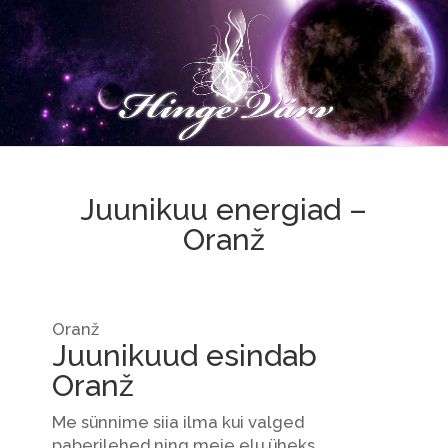
Juunikuu energiad –
Oranž
Oranž
Juunikuud esindab
Oranž
Me sünnime siia ilma kui valged
paberilehed ning meie elu üheks