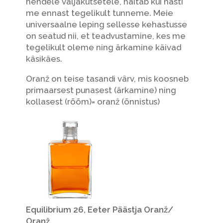
nendele väljakutsetele, näitab kui hästi
me ennast tegelikult tunneme. Meie
universaalne leping sellesse kehastusse
on seatud nii, et teadvustamine, kes me
tegelikult oleme ning ärkamine käivad
käsikäes.
Oranž on teise tasandi värv, mis koosneb
primaarsest punasest (ärkamine) ning
kollasest (rõõm)= oranž (õnnistus)
Equilibrium 26, Eeter Päästja Oranž/
Oranž