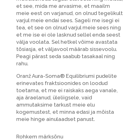
et see, mida me arvasime, et maailm
meie eest on varjanud, on olnud tegelikult
varjul meie endai sees. Sageli me isegi ei
tea, et see on olnud varjul meie sees ning
et me ise ei ole lasknud sellel enda seest
välja voolata. Sel hetkel võime avastata
tõsiasja, et väljavool määrab sissevoolu.
Peagi pärast seda saabub tasakaal ning
rahu.
Oranž Aura-Soma® Equilibriumi pudelite
erinevates fraktsioonides on loodud
toetama, et me ei raiskaks aega vanale,
aja äraelanud, üleliigsele, vaid
ammutaksime tarkust meie elu
kogemustest, et minna edasi ja mõista
meie hinge ainulaadset panust.
Rohkem märksõnu