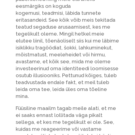
eesmärgiks on koguda
kogemusi, teadmisi, läbida tunnete
eritasandeid. See kõik võib meis tekitada
teatud segaduse arusaamisest, kes me
tegelikult oleme. Mingil hetkel meie
elutee liinil, tõenäoliselt siis kui me läbime
isiklikku tragöödiat, šokki, lahkuminekut,
mõistmatust, meeleheidet või hirmu,
avastame, et kõik see, mida me oleme
investeerinud oma identiteedi loomisesse
osutub illusiooniks. Pettunud kõiges, tuleb
teadvustada endale fakt, et meil tuleb
leida oma tee, leida üles oma tõeline
mina.
Füüsiline maailm tagab meile alati, et me
ei saaks ennast lollitada väga pikalt
sellega, et kes me tegelikult ei ole. See,
kuidas me reageerime või vastame