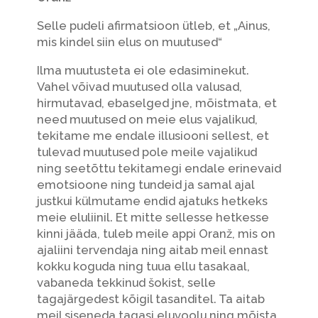
Selle pudeli afirmatsioon ütleb, et „Ainus,
mis kindel siin elus on muutused“
Ilma muutusteta ei ole edasiminekut.
Vahel võivad muutused olla valusad,
hirmutavad, ebaselged jne, mõistmata, et
need muutused on meie elus vajalikud,
tekitame me endale illusiooni sellest, et
tulevad muutused pole meile vajalikud
ning seetõttu tekitamegi endale erinevaid
emotsioone ning tundeid ja samal ajal
justkui külmutame endid ajatuks hetkeks
meie eluliinil. Et mitte sellesse hetkesse
kinni jääda, tuleb meile appi Oranž, mis on
ajaliini tervendaja ning aitab meil ennast
kokku koguda ning tuua ellu tasakaal,
vabaneda tekkinud šokist, selle
tagajärgedest kõigil tasanditel. Ta aitab
meil siseneda tagasi eluvoolu ning mõista,