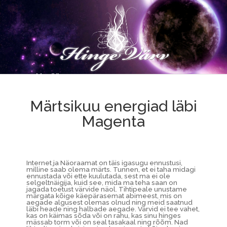
Märtsikuu energiad läbi
Magenta
Internet ja Näoraamat on täis igasugu ennustusi,
milline saab olema märts. Tunnen, et ei taha midagi
ennustada või ette kuulutada, sest ma ei ole
selgeltnäigija, kuid see, mida ma teha saan on
jagada toetust värvide näol. Tihtipeale unustame
märgata kõige käepärasemat abimeest, mis on
aegade algusest olemas olnud ning meid saatnud
läbi heade ning halbade aegade. Värvid ei tee vahet,
kas on käimas sõda või on rahu, kas sinu hinges
mässab torm või on seal tasakaal ning rõõm. Nad