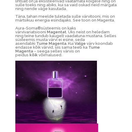
lihtsalt on ja eksisteerivad vaatamata kõigele ning on
sulle toeks ning abiks, kui sa vaid oskad neid märgata
ning nende väge kasutada.
Täna, tahan meelde tuletada sulle värvitooni, mis on
märtsikuu energia esindajaks. See toon on Magenta.
Aura-Soma®süsteemis on kaks
värvivariatsiooni
Magentat
. Üks neist on heledam
ning teine tundub kaugelt vaadatuna mustana. Selles
süsteemis musta värvi ei esine, seda
asendabki
Tume Magenta
. Kui
Valge
värv koondab
endasse kõik värvid, siis sama teeb ka
Tume
Magenta
– seega selles värvis on
peidus
kõik
võimalused.