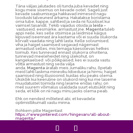
Täna väljas jalutades oli tunda juba kevadet ning
kogu meie sisemus on kevade ootel. Sageli just
kevade saabumisega hakkavad inimesed nagu
looduski talveunest ärkama. Hakatakse koristama
oma tube, kappe, sahtleid ja seda nii füüsilisel kui
vaimsel tasandil. Tekib vajadus otsida ja
leida –
vastuseid, eesmärke, armastust jne.
Magenta
tuleb
appi neile, kes selle otsimise ja leidmise käigus
kipuvad iseennast ära kaotama või ei suuda olukorda
kõrvalt vaadata ning lahti lasta. Kelle solvumised,
viha ja haiget saamised segavad nägemast
armastust selles, mis temaga käesolevas hetkes
toimub. Kes tunnevad ennast olukorra ohvritena,
tunnevad meeleheidet ning ülekohut, on
kangekaelsed või põikpäised, kes ei suuda vastu
võtta armastust ning seda välja
anda.
Magenta
äratab meis Jumaliku rahu, õpetab
meid lahti laskma mineviku kibeduse ja hirmu, haiget
saamised ning illusioonid, kuidas elu peaks olema.
Ükskõik kui keeruline on olukord ning kui me laseme
muudatustel toimida ning leiame endas rahu; on
meil suurem võimalus usaldada suurt elutsüklit ning
seda, et kõik on nii nagu minu jaoks olema peab.
Ehk on nendest mõtetest abi, et kevadele
optimistlikumalt vastu minna.
Rohkem pilte Magentast
https://www.pinterest.com/hingevarv/all-about-
magenta/