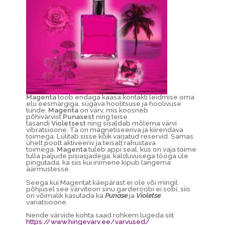
Magenta
toob endaga kaasa kontakti leidmise oma
elu eesmärgiga, sügava hoolitsuse ja hoolivuse
tunde.
Magenta
on värv, mis koosneb
põhivärvist
Punasest
ning teise
tasandi
Violetsest
ning sisaldab mõlema värvi
vibratsioone. Ta on magnetiseeriva ja kiirendava
toimega. Lülitab sisse kõik varjatud reservid. Samas
ühelt poolt aktiveeriv ja teisalt rahustava
toimega.
Magenta
tuleb appi seal, kus on vaja toime
tulla paljude pisiasjadega, kalduvusega tööga üle
pingutada, ka siis kui inimene kipub langema
äärmustesse.
Seega kui Magentat käepärast ei ole või mingil
põhjusel see värvitoon sinu garderoobi ei sobi, siis
on võimalik kasutada ka
Punase
ja
Violetse
variatsioone.
Nende värvide kohta saad rohkem lugeda siit
https://www.hingevarv.ee/varvused/