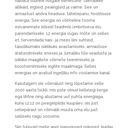
näidata suurele hulgale inimestele, taevalikke
allikaid, ingleid, peaingleid ja vaime. See on
armastust andva headuse, tähelepanu, hoolitsuse
energia. See energia on võimeline tooma
esivanemate iidseid teadmisi ümbritseva elu
parendamiseks. 12 energia sügav mõte on selles
et, tervendada nais- ja mees liini suhteid,
täiuslikumaks isiklikuks avastamiseks, armastuse
äratundmiseks eneses ja Jumaliku tõe seaduste ja
isiklike maagiliste võimete teenimiseks ja
koostoimimiseks inglite maailmaga. Selles
energias on avatud ingelliku info voolamise kanal.
Kasutagem siis võimalust ning lõpetame selle
2020 aasta tsükli, mis pole olnud kellelegi kerge
ega lihtne ning alustame uut puhta energiaga,
kuna 12.12 on peegelpildis kuupäev, siis just
sellepärast on võimalik muuta oma elu just
selliseks nagu soovime.
Siin tulevad meile appi igasugused oskused, kuidas