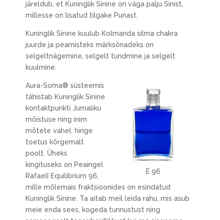
järeldub, et Kuninglik Sinine on väga palju Sinist,
millesse on lisatud tilgake Punast.
Kuninglik Sinine kuulub Kolmanda silma chakra
juurde ja peamisteks märksõnadeks on
selgeltnägemine, selgelt tundmine ja selgelt
kuulmine.
Aura-Soma® süsteemis
tähistab Kuninglik Sinine
kontaktpunkti Jumaliku
mõistuse ning inim
mõtete vahel: hinge
toetus kõrgemalt
poolt. Üheks
kingituseks on Peaingel
E 96
RafaelI Equilibrium 96,
mille mõlemais fraktsioonides on esindatud
Kuninglik Sinine. Ta aitab meil leida rahu, mis asub
meie enda sees, kogeda tunnustust ning