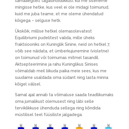
samaaegselt tagasihoidlikkust kui me siseneme
mingisse hetke, kus veel ei ole midagi toimunud,
kuid me juba teame, et me oleme ühendatud
kõigega – selguse hetk.
Ükskõik, millise hetkel olemasolevatest
Equilibriumi pudelitest valida, mille üheks
fraktsiooniks on Kuninglik Sinine, neid on hetkel 7,
võib see näidata, et ümberkujunemine (violetne)
on toimunud või toimumas mitmel tasandil.
Aktsepteerimine ja rahu Kuninglikus Sinises
võimaldab meil liikuda paika meie sees, kus me
suudame usaldada oma südant ning lasta minna
kõigel välisel.
Samal ajal annab ta võimaluse saada teadlikumaks
oma jumalikust olemusest ning läbi selle
terviklikkuse ühenduda sellega ning kõndida
müstilisel teel füüsiliste jalgadega.