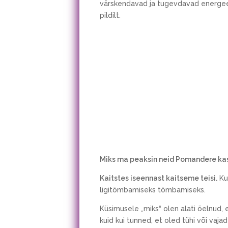
värskendavad ja tugevdavad energeeti
pildilt.
Miks ma peaksin neid Pomandere k
Kaitstes iseennast kaitseme teisi.
Ku
ligitõmbamiseks tõmbamiseks.
Küsimusele „miks“ olen alati öelnud, 
kuid kui tunned, et oled tühi või vajad k