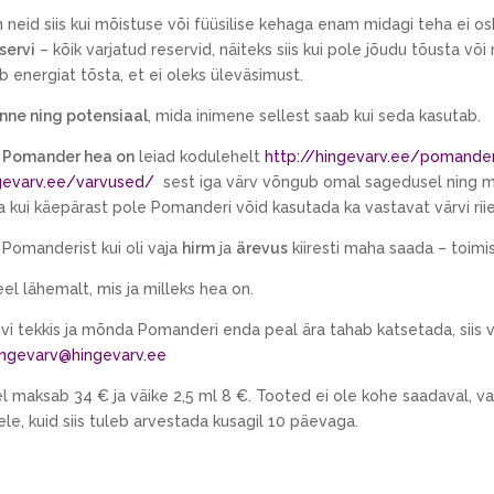
n neid siis kui mõistuse või füüsilise kehaga enam midagi teha ei os
servi
– kõik varjatud reservid, näiteks siis kui pole jõudu tõusta võ
ab energiat tõsta, et ei oleks üleväsimust.
nne ning potensiaal
, mida inimene sellest saab kui seda kasutab.
i Pomander hea on
leiad kodulehelt
http://hingevarv.ee/pomande
ngevarv.ee/varvused/
sest iga värv võngub omal sagedusel ning mär
 kui käepärast pole Pomanderi võid kasutada ka vastavat värvi riiet
 Pomanderist kui oli vaja
hirm
ja
ärevus
kiiresti maha saada – toimis
el lähemalt, mis ja milleks hea on.
huvi tekkis ja mõnda Pomanderi enda peal ära tahab katsetada, siis 
ingevarv@hingevarv.ee
el maksab 34 € ja väike 2,5 ml 8 €. Tooted ei ole kohe saadaval, va
le, kuid siis tuleb arvestada kusagil 10 päevaga.