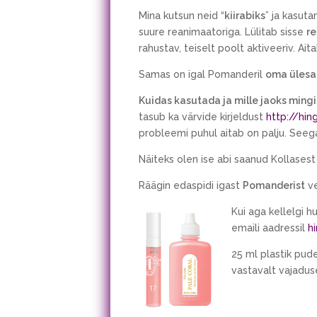
Mina kutsun neid “
kiirabiks
” ja kasuta
suure reanimaatoriga. Lülitab sisse
re
rahustav, teiselt poolt aktiveeriv. Ait
Samas on igal Pomanderil
oma ülesa
Kuidas kasutada ja mille jaoks ming
tasub ka värvide kirjeldust
http://hi
probleemi puhul aitab on palju. Seega
Näiteks olen ise abi saanud Kollasest
Räägin edaspidi igast
Pomanderist
ve
Kui aga kellelgi 
emaili aadressil
h
25 ml plastik pud
vastavalt vajaduse