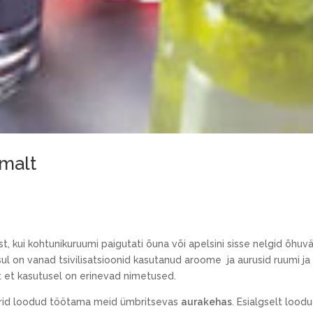
malt
st, kui kohtunikuruumi paigutati õuna või apelsini sisse nelgid
õhuvä
sul on vanad tsivilisatsioonid kasutanud aroome ja aurusid ruumi j
 et kasutusel on erinevad nimetused.
id loodud töötama meid ümbritsevas
aurakehas
. Esialgselt lood