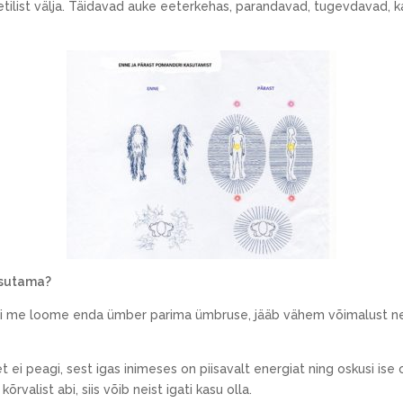
list välja. Täidavad auke eeterkehas, parandavad, tugevdavad, ka
asutama?
i me loome enda ümber parima ümbruse, jääb vähem võimalust ne
et ei peagi, sest igas inimeses on piisavalt energiat ning oskusi i
õrvalist abi, siis võib neist igati kasu olla.