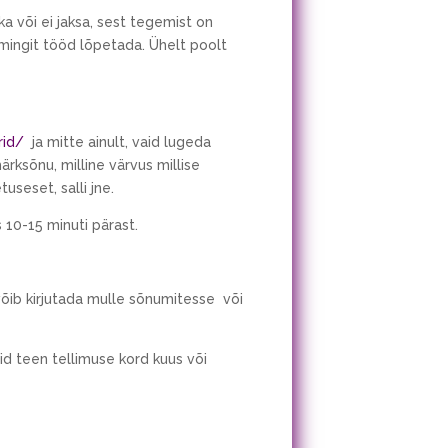
ka või ei jaksa, sest tegemist on
i mingit tööd lõpetada. Ühelt poolt
rid/
ja mitte ainult, vaid lugeda
ksõnu, milline värvus millise
useset, salli jne.
 10-15 minuti pärast.
võib kirjutada mulle sõnumitesse või
id teen tellimuse kord kuus või