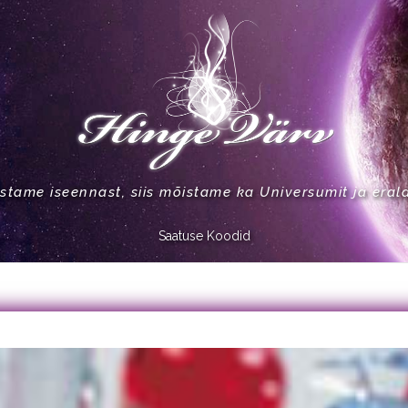
stame iseennast, siis mõistame ka Universumit ja eral
Saatuse Koodid