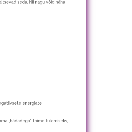
itsevad seda. Nii nagu võid näha
gatiivsete energiate
se oma „hädadega“ toime tulemiseks,