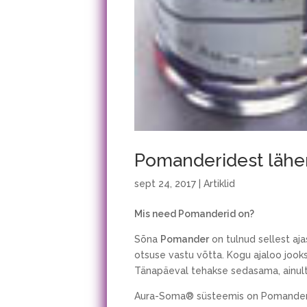
Pomanderidest lähe
sept 24, 2017
|
Artiklid
Mis need Pomanderid on?
Sõna
Pomander
on tulnud sellest aja
otsuse vastu võtta. Kogu ajaloo jook
Tänapäeval tehakse sedasama, ainult
Aura-Soma® süsteemis on Pomander