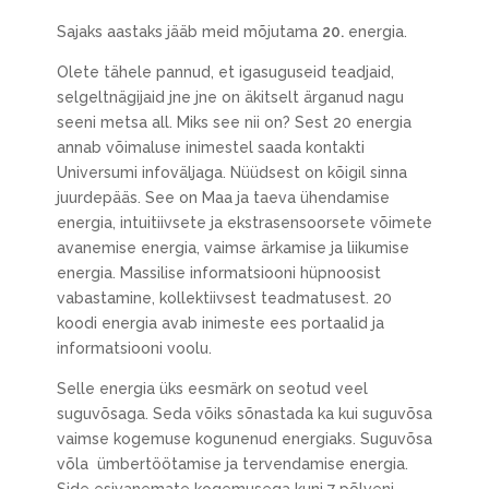
Sajaks aastaks jääb meid mõjutama
20.
energia.
Olete tähele pannud, et igasuguseid teadjaid,
selgeltnägijaid jne jne on äkitselt ärganud nagu
seeni metsa all. Miks see nii on? Sest 20 energia
annab võimaluse inimestel saada kontakti
Universumi infoväljaga. Nüüdsest on kõigil sinna
juurdepääs. See on Maa ja taeva ühendamise
energia, intuitiivsete ja ekstrasensoorsete võimete
avanemise energia, vaimse ärkamise ja liikumise
energia. Massilise informatsiooni hüpnoosist
vabastamine, kollektiivsest teadmatusest. 20
koodi energia avab inimeste ees portaalid ja
informatsiooni voolu.
Selle energia üks eesmärk on seotud veel
suguvõsaga. Seda võiks sõnastada ka kui suguvõsa
vaimse kogemuse kogunenud energiaks. Suguvõsa
võla ümbertöötamise ja tervendamise energia.