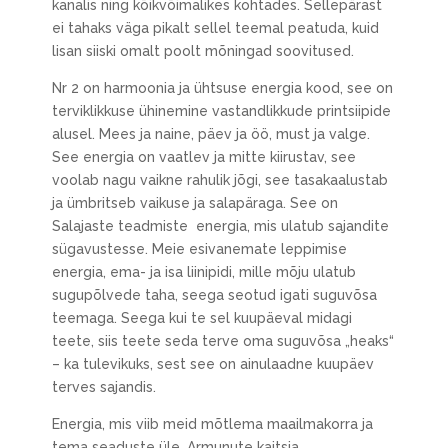
kanalis ning kõikvõimalikes kohtades. Sellepärast
ei tahaks väga pikalt sellel teemal peatuda, kuid
lisan siiski omalt poolt mõningad soovitused.
Nr 2 on harmoonia ja ühtsuse energia kood, see on
terviklikkuse ühinemine vastandlikkude printsiipide
alusel. Mees ja naine, päev ja öö, must ja valge.
See energia on vaatlev ja mitte kiirustav, see
voolab nagu vaikne rahulik jõgi, see tasakaalustab
ja ümbritseb vaikuse ja salapäraga. See on
Salajaste teadmiste energia, mis ulatub sajandite
sügavustesse. Meie esivanemate leppimise
energia, ema- ja isa liinipidi, mille mõju ulatub
sugupõlvede taha, seega seotud igati suguvõsa
teemaga. Seega kui te sel kuupäeval midagi
teete, siis teete seda terve oma suguvõsa „heaks“
– ka tulevikuks, sest see on ainulaadne kuupäev
terves sajandis.
Energia, mis viib meid mõtlema maailmakorra ja
tema seaduste üle. Armunute kaitsja.