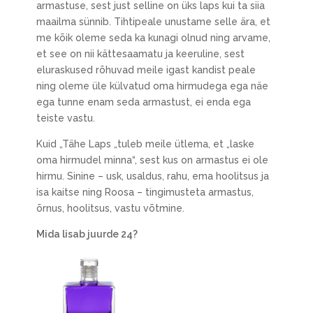
armastuse, sest just selline on üks laps kui ta siia
maailma sünnib. Tihtipeale unustame selle ära, et
me kõik oleme seda ka kunagi olnud ning arvame,
et see on nii kättesaamatu ja keeruline, sest
eluraskused rõhuvad meile igast kandist peale
ning oleme üle külvatud oma hirmudega ega näe
ega tunne enam seda armastust, ei enda ega
teiste vastu.
Kuid „Tähe Laps „tuleb meile ütlema, et „laske
oma hirmudel minna“, sest kus on armastus ei ole
hirmu. Sinine – usk, usaldus, rahu, ema hoolitsus ja
isa kaitse ning Roosa – tingimusteta armastus,
õrnus, hoolitsus, vastu võtmine.
Mida lisab juurde 24?