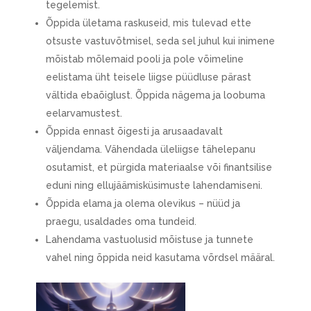
tegelemist.
Õppida ületama raskuseid, mis tulevad ette
otsuste vastuvõtmisel, seda sel juhul kui inimene
mõistab mõlemaid pooli ja pole võimeline
eelistama üht teisele liigse püüdluse pärast
vältida ebaõiglust. Õppida nägema ja loobuma
eelarvamustest.
Õppida ennast õigesti ja arusaadavalt
väljendama. Vähendada üleliigse tähelepanu
osutamist, et pürgida materiaalse või finantsilise
eduni ning ellujäämisküsimuste lahendamiseni.
Õppida elama ja olema olevikus – nüüd ja
praegu, usaldades oma tundeid.
Lahendama vastuolusid mõistuse ja tunnete
vahel ning õppida neid kasutama võrdsel määral.