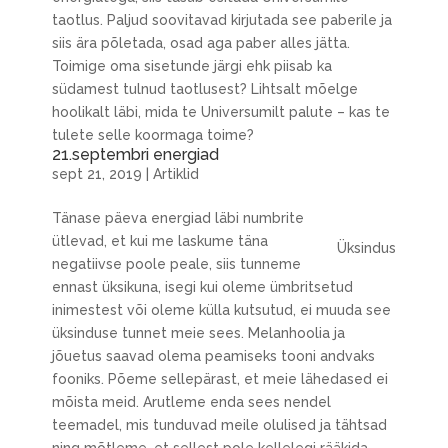
taotlus. Paljud soovitavad kirjutada see paberile ja
siis ära põletada, osad aga paber alles jätta.
Toimige oma sisetunde järgi ehk piisab ka
südamest tulnud taotlusest? Lihtsalt mõelge
hoolikalt läbi, mida te Universumilt palute – kas te
tulete selle koormaga toime?
21.septembri energiad
sept 21, 2019
|
Artiklid
Tänase päeva energiad läbi numbrite
ütlevad, et kui me laskume täna
Üksindus
negatiivse poole peale, siis tunneme
ennast üksikuna, isegi kui oleme ümbritsetud
inimestest või oleme külla kutsutud, ei muuda see
üksinduse tunnet meie sees. Melanhoolia ja
jõuetus saavad olema peamiseks tooni andvaks
fooniks. Põeme sellepärast, et meie lähedased ei
mõista meid. Arutleme enda sees nendel
teemadel, mis tunduvad meile olulised ja tähtsad