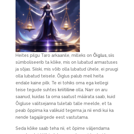
Heites pilgu Taro arkaanile, milleks on
Õiglus,
siis
sümboliseerib ta kõike, mis on lubatud armastuses
ja sõjas. Siiski, mis võib olla lubatud ühele, ei pruugi
olla lubatud teisele. Õiglus palub meil heita
endale kaine pilk. Te ei tohiks oma ega kellegi
teise tegude suhtes
kriitiline
olla. Narr on aru
saanud, kuidas ta oma saatust määrata saab, kuid
Õigluse valitsejanna tuletab talle meelde, et ta
peab õppima ka valikuid tegema ja nii endi kui ka
nende tagajärgede eest vastutama.
Seda kõike saab teha nii, et õpime väljendama