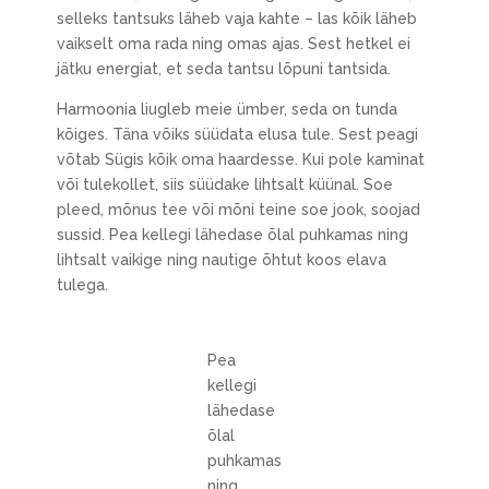
selleks tantsuks läheb vaja kahte – las kõik läheb
vaikselt oma rada ning omas ajas. Sest hetkel ei
jätku energiat, et seda tantsu lõpuni tantsida.
Harmoonia liugleb meie ümber, seda on tunda
kõiges. Täna võiks süüdata elusa tule. Sest peagi
võtab Sügis kõik oma haardesse. Kui pole kaminat
või tulekollet, siis süüdake lihtsalt küünal. Soe
pleed, mõnus tee või mõni teine soe jook, soojad
sussid. Pea kellegi lähedase õlal puhkamas ning
lihtsalt vaikige ning nautige õhtut koos elava
tulega.
Pea
kellegi
lähedase
õlal
puhkamas
ning