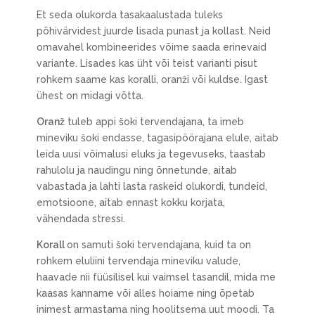
Et seda olukorda tasakaalustada tuleks
põhivärvidest juurde lisada punast ja kollast. Neid
omavahel kombineerides võime saada erinevaid
variante. Lisades kas üht või teist varianti pisut
rohkem saame kas koralli, oranži või kuldse. Igast
ühest on midagi võtta.
Oranž
tuleb appi šoki tervendajana, ta imeb
mineviku šoki endasse, tagasipöörajana elule, aitab
leida uusi võimalusi eluks ja tegevuseks, taastab
rahulolu ja naudingu ning õnnetunde, aitab
vabastada ja lahti lasta raskeid olukordi, tundeid,
emotsioone, aitab ennast kokku korjata,
vähendada stressi.
Korall
on samuti šoki tervendajana, kuid ta on
rohkem eluliini tervendaja mineviku valude,
haavade nii füüsilisel kui vaimsel tasandil, mida me
kaasas kanname või alles hoiame ning õpetab
inimest armastama ning hoolitsema uut moodi. Ta