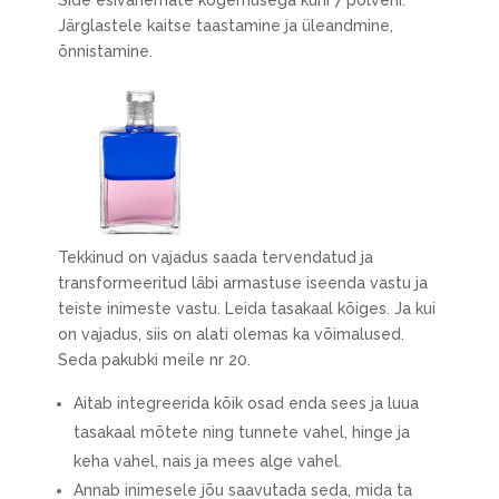
Side esivanemate kogemusega kuni 7 põlveni.
Järglastele kaitse taastamine ja üleandmine,
õnnistamine.
Tekkinud on vajadus saada tervendatud ja
transformeeritud läbi armastuse iseenda vastu ja
teiste inimeste vastu. Leida tasakaal kõiges. Ja kui
on vajadus, siis on alati olemas ka võimalused.
Seda pakubki meile nr 20.
Aitab integreerida kõik osad enda sees ja luua
tasakaal mõtete ning tunnete vahel, hinge ja
keha vahel, nais ja mees alge vahel.
Annab inimesele jõu saavutada seda, mida ta