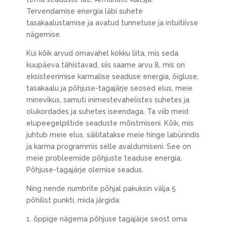
Tervendamise energia läbi suhete
tasakaalustamise ja avatud tunnetuse ja intuitiivse
nägemise.
Kui kõik arvud omavahel kokku liita, mis seda
kuupäeva tähistavad, siis saame arvu 8, mis on
eksisteerimise karmalise seaduse energia, õigluse,
tasakaalu ja põhjuse-tagajärje seosed elus, meie
minevikus, samuti inimestevahelistes suhetes ja
olukordades ja suhetes iseendaga. Ta viib meid
elupeegelpiltide seaduste mõistmiseni. Kõik, mis
juhtub meie elus, säilitatakse meie hinge labürindis
ja karma programmis selle avaldumiseni. See on
meie probleemide põhjuste teaduse energia.
Põhjuse-tagajärje olemise seadus.
Ning nende numbrite põhjal pakuksin välja 5
põhilist punkti, mida järgida:
1. õppige nägema põhjuse tagajärje seost oma