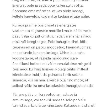
ning mõtleme, et sellest pole kellelegi rääkida.
Energiat pole ja seda pole ka kusagilt võtta.
Sobrame oma mõtetes, et kas oleks kedagi,
kellele kaevelda, kuid mitte kedagi ei tule pähe.
Kui aga püsime positiivsetes energiates
vaatamata sügisesele mornile ilmale, näeb meie
päev välja kui pilt-unistus, mida varem näha nagu
miski või keegi segas. Pole kuhugile kiiret, kõik
tegevused on justkui mõõdetud, täiendatud hea
enesetunde ja naeratustega. Ühise laua taha
kogunetakse, et rääkida möödunud suve
õnnelikest hetkedest või meenutatakse mingeid
teisi aegu kui hing hõiskas. Polegi tähtis, millest
kõneldakse, kuid juttu puhudes tekib selline
sünergia, kus on hea ja kerge olla ning mõte, et
sellest võiks ka oma lastelastele kunagi jutustada.
Tänane päev on ka seotud armastuse ja
armumisega, või soovist seda teisele poolele
tunnistada, kuid ärge kiirustage. Katsuge mõista, et