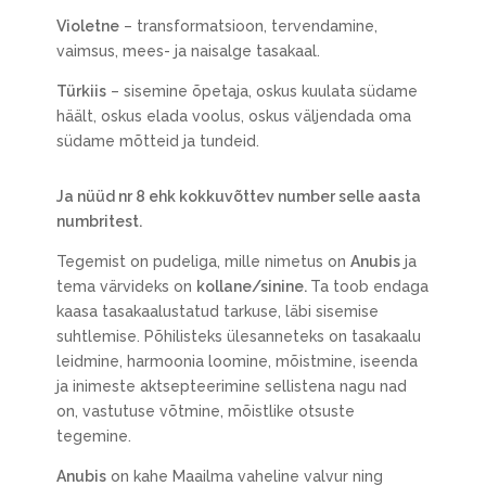
Violetne
– transformatsioon, tervendamine,
vaimsus, mees- ja naisalge tasakaal.
Türkiis
– sisemine õpetaja, oskus kuulata südame
häält, oskus elada voolus, oskus väljendada oma
südame mõtteid ja tundeid.
Ja nüüd nr 8 ehk kokkuvõttev number selle aasta
numbritest.
Tegemist on pudeliga, mille nimetus on
Anubis
ja
tema värvideks on
kollane/sinine.
Ta toob endaga
kaasa tasakaalustatud tarkuse, läbi sisemise
suhtlemise. Põhilisteks ülesanneteks on tasakaalu
leidmine, harmoonia loomine, mõistmine, iseenda
ja inimeste aktsepteerimine sellistena nagu nad
on, vastutuse võtmine, mõistlike otsuste
tegemine.
Anubis
on kahe Maailma vaheline valvur ning