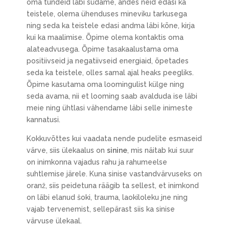
oma tundeid läbi südame, andes neid edasi ka
teistele, olema ühenduses mineviku tarkusega
ning seda ka teistele edasi andma läbi kõne, kirja
kui ka maalimise. Õpime olema kontaktis oma
alateadvusega. Õpime tasakaalustama oma
positiivseid ja negatiivseid energiaid, õpetades
seda ka teistele, olles samal ajal heaks peegliks.
Õpime kasutama oma loomingulist külge ning
seda avama, nii et looming saab avalduda ise läbi
meie ning ühtlasi vähendame läbi selle inimeste
kannatusi.
Kokkuvõttes kui vaadata nende pudelite esmaseid
värve, siis ülekaalus on
sinine
, mis näitab kui suur
on inimkonna vajadus rahu ja rahumeelse
suhtlemise järele. Kuna sinise vastandvärvuseks on
oranž, siis peidetuna räägib ta sellest, et inimkond
on läbi elanud šoki, trauma, laokiloleku jne ning
vajab tervenemist, sellepärast siis ka sinise
värvuse ülekaal.