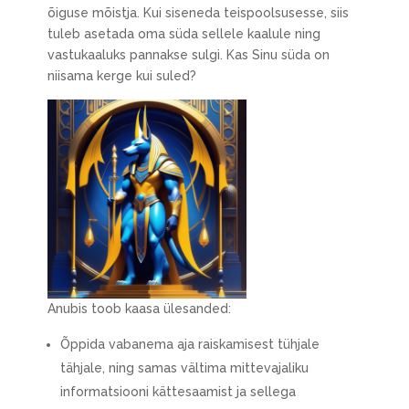
õiguse mõistja. Kui siseneda teispoolsusesse, siis
tuleb asetada oma süda sellele kaalule ning
vastukaaluks pannakse sulgi. Kas Sinu süda on
niisama kerge kui suled?
Anubis toob kaasa ülesanded:
Õppida vabanema aja raiskamisest tühjale
tähjale, ning samas vältima mittevajaliku
informatsiooni kättesaamist ja sellega