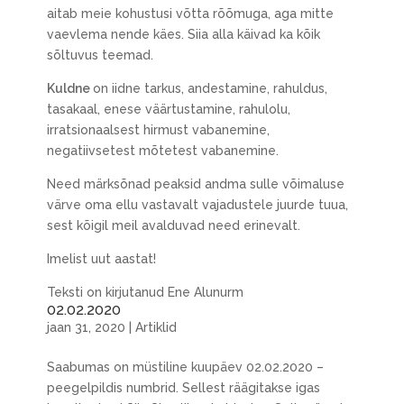
aitab meie kohustusi võtta rõõmuga, aga mitte
vaevlema nende käes. Siia alla käivad ka kõik
sõltuvus teemad.
Kuldne
on iidne tarkus, andestamine, rahuldus,
tasakaal, enese väärtustamine, rahulolu,
irratsionaalsest hirmust vabanemine,
negatiivsetest mõtetest vabanemine.
Need märksõnad peaksid andma sulle võimaluse
värve oma ellu vastavalt vajadustele juurde tuua,
sest kõigil meil avalduvad need erinevalt.
Imelist uut aastat!
Teksti on kirjutanud Ene Alunurm
02.02.2020
jaan 31, 2020
|
Artiklid
Saabumas on müstiline kuupäev 02.02.2020 –
peegelpildis numbrid. Sellest räägitakse igas