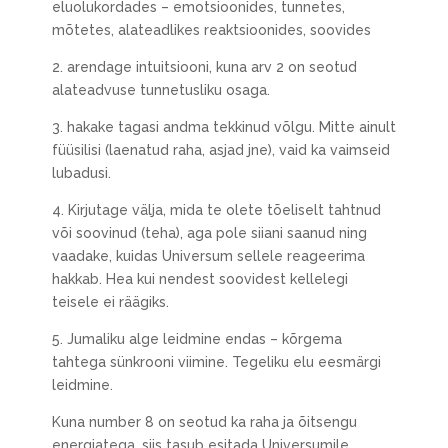
eluolukordades – emotsioonides, tunnetes,
mõtetes, alateadlikes reaktsioonides, soovides
2. arendage intuitsiooni, kuna arv 2 on seotud
alateadvuse tunnetusliku osaga.
3. hakake tagasi andma tekkinud võlgu. Mitte ainult
füüsilisi (laenatud raha, asjad jne), vaid ka vaimseid
lubadusi.
4. Kirjutage välja, mida te olete tõeliselt tahtnud
või soovinud (teha), aga pole siiani saanud ning
vaadake, kuidas Universum sellele reageerima
hakkab. Hea kui nendest soovidest kellelegi
teisele ei räägiks.
5. Jumaliku alge leidmine endas – kõrgema
tahtega sünkrooni viimine. Tegeliku elu eesmärgi
leidmine.
Kuna number 8 on seotud ka raha ja õitsengu
energiatega, siis tasub esitada Universumile