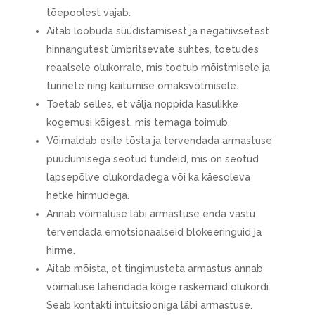
tõepoolest vajab.
Aitab loobuda süüdistamisest ja negatiivsetest
hinnangutest ümbritsevate suhtes, toetudes
reaalsele olukorrale, mis toetub mõistmisele ja
tunnete ning käitumise omaksvõtmisele.
Toetab selles, et välja noppida kasulikke
kogemusi kõigest, mis temaga toimub.
Võimaldab esile tõsta ja tervendada armastuse
puudumisega seotud tundeid, mis on seotud
lapsepõlve olukordadega või ka käesoleva
hetke hirmudega.
Annab võimaluse läbi armastuse enda vastu
tervendada emotsionaalseid blokeeringuid ja
hirme.
Aitab mõista, et tingimusteta armastus annab
võimaluse lahendada kõige raskemaid olukordi.
Seab kontakti intuitsiooniga läbi armastuse.