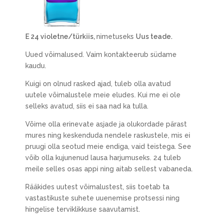
E 24 violetne/türkiis,
nimetuseks
Uus teade.
Uued võimalused. Vaim kontakteerub südame
kaudu.
Kuigi on olnud rasked ajad, tuleb olla avatud
uutele võimalustele meie eludes. Kui me ei ole
selleks avatud, siis ei saa nad ka tulla.
Võime olla erinevate asjade ja olukordade pärast
mures ning keskenduda nendele raskustele, mis ei
pruugi olla seotud meie endiga, vaid teistega. See
võib olla kujunenud lausa harjumuseks. 24 tuleb
meile selles osas appi ning aitab sellest vabaneda.
Rääkides uutest võimalustest, siis toetab ta
vastastikuste suhete uuenemise protsessi ning
hingelise terviklikkuse saavutamist.