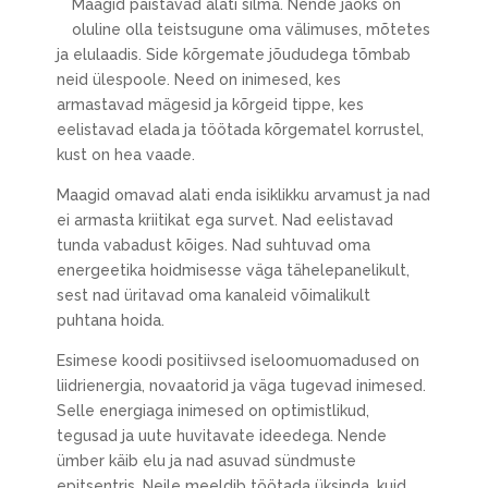
Maagid paistavad alati silma. Nende jaoks on
oluline olla teistsugune oma välimuses, mõtetes
ja elulaadis. Side kõrgemate jõududega tõmbab
neid ülespoole. Need on inimesed, kes
armastavad mägesid ja kõrgeid tippe, kes
eelistavad elada ja töötada kõrgematel korrustel,
kust on hea vaade.
Maagid omavad alati enda isiklikku arvamust ja nad
ei armasta kriitikat ega survet. Nad eelistavad
tunda vabadust kõiges. Nad suhtuvad oma
energeetika hoidmisesse väga tähelepanelikult,
sest nad üritavad oma kanaleid võimalikult
puhtana hoida.
Esimese koodi positiivsed iseloomuomadused on
liidrienergia, novaatorid ja väga tugevad inimesed.
Selle energiaga inimesed on optimistlikud,
tegusad ja uute huvitavate ideedega. Nende
ümber käib elu ja nad asuvad sündmuste
epitsentris. Neile meeldib töötada üksinda, kuid