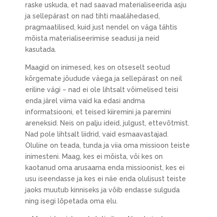
raske uskuda, et nad saavad materialiseerida asju
ja sellepärast on nad tihti maalähedased,
pragmaatilised, kuid just nendel on väga tähtis
mõista materialiseerimise seadusi ja neid
kasutada.
Maagid on inimesed, kes on otseselt seotud
kõrgemate jõudude väega ja sellepärast on neil
eriline vägi – nad ei ole lihtsalt võimelised teisi
enda järel viima vaid ka edasi andma
informatsiooni, et teised kiiremini ja paremini
areneksid. Neis on palju ideid, julgust, ettevõtmist.
Nad pole lihtsalt liidrid, vaid esmaavastajad.
Oluline on teada, tunda ja viia oma missioon teiste
inimesteni. Maag, kes ei mõista, või kes on
kaotanud oma arusaama enda missioonist, kes ei
usu iseendasse ja kes ei näe enda olulisust teiste
jaoks muutub kinniseks ja võib endasse sulguda
ning isegi lõpetada oma elu.