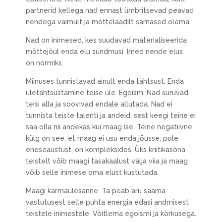
partnerid kellega nad ennast ümbritsevad peavad
nendega vaimult ja mõttelaadilt sarnased olema.
Nad on inimesed, kes suudavad materialiseerida
mõttejõul enda elu sündmusi. Imed nende elus
on normiks.
Miinuses tunnistavad ainult enda tähtsust. Enda
ületähtsustamine teise üle. Egoism. Nad suruvad
teisi alla ja soovivad endale allutada. Nad ei
tunnista teiste talenti ja andeid, sest keegi teine ei
saa olla nii andekas kui maag ise. Teine negatiivne
külg on see, et maag ei usu enda jõusse, pole
eneseaustust, on kompleksides. Üks kriitikasõna
teistelt võib maagi tasakaalust välja viia ja maag
võib selle inimese oma elust kustutada.
Maagi karmaülesanne. Ta peab aru saama
vastutusest selle puhta energia edasi andmisest
teistele inimestele. Võitlema egoismi ja kõrkusega.