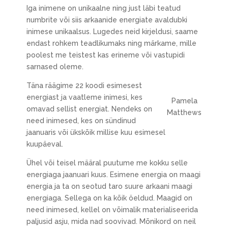
Iga inimene on unikaalne ning just läbi teatud
numbrite või siis arkaanide energiate avaldubki
inimese unikaalsus. Lugedes neid kirjeldusi, saame
endast rohkem teadlikumaks ning märkame, mille
poolest me teistest kas erineme või vastupidi
sarnased oleme.
Täna räägime 22 koodi esimesest
energiast ja vaatleme inimesi, kes
Pamela
omavad sellist energiat. Nendeks on
Matthews
need inimesed, kes on sündinud
jaanuaris või ükskõik millise kuu esimesel
kuupäeval.
Ühel või teisel määral puutume me kokku selle
energiaga jaanuari kuus. Esimene energia on maagi
energia ja ta on seotud taro suure arkaani maagi
energiaga. Sellega on ka kõik öeldud. Maagid on
need inimesed, kellel on võimalik materialiseerida
paljusid asju, mida nad soovivad. Mõnikord on neil