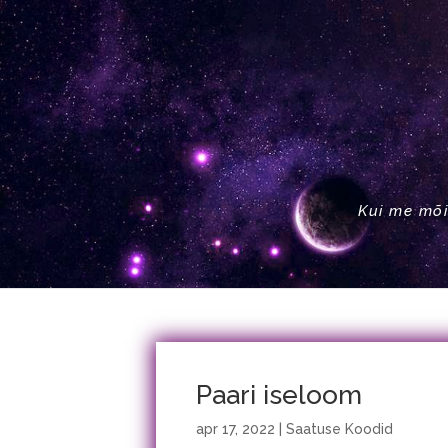
Kui me mõi
Paari iseloom
apr 17, 2022
|
Saatuse Koodid