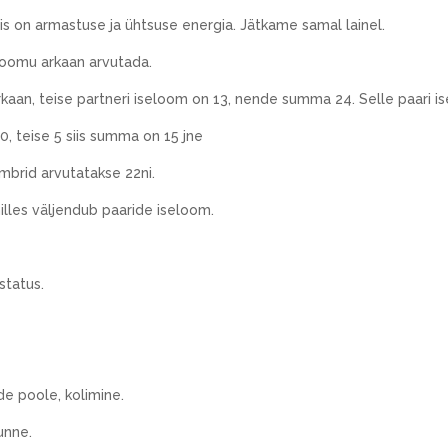
 mis on armastuse ja ühtsuse energia. Jätkame samal lainel.
eloomu arkaan arvutada.
rkaan, teise partneri iseloom on 13, nende summa 24. Selle paari i
0, teise 5 siis summa on 15 jne
umbrid arvutatakse 22ni.
milles väljendub paaride iseloom.
ustatus.
de poole, kolimine.
unne.