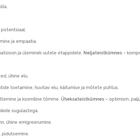
lla.
 potentsiaal.
amine ja empaatia.
atsioon ja üleminek uutele etappidele.
Neljateistkümnes
– kompr
ed, ühine elu.
tide toetamine, huvitav elu, käitumise ja mõtete puhtus.
õtlemine ja kosmiline tõmme.
Üheksateistkümnes
– optimism, palju
ikide sugulastega.
nn, ühine emigreerumine.
, pidutsemine.