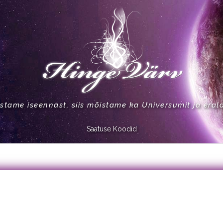
stame iseennast, siis mõistame ka Universumit ja eral
Saatuse Koodid