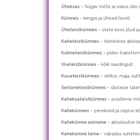
Üheksas
– Sügav mõte ja oskus üksi o
Kümnes
– kergus ja ühised huvid.
Üheteistkümnes
– olete koos jõud ja
Kaheteistkümnes
– teineteise abist
Kolmeteistkümnes
– pidev transform
Viieteistkümnes
– kõik naudingud.
Kuueteistkümnes
– ehitus, maja, suht
Seitsmeteistkümnes
– üksteise talen
Kaheksateistkümnes
– positiivne m
Kahekümnes
– perekond ja sõprus kõ
Kahekümne esimene
– absoluutne õ
Kahekümne teine
– vabadus suhetes