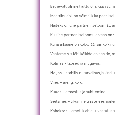
Eelnevalt oli meil juttu 6. arkaanist,
Maatriksi abil on võimalik ka paari is
Näiteks on ühe partneri iseloom 11. a
Kui ühe partneri iseloomu arkaan on 1
Kuna arkaane on kokku 22, siis kõik n
Vaatame siis läbi kõikide arkaanide, 
Kolmas
– lapsed ja mugavus.
Neljas
– stabiilsus, turvalisus ja kindl
Viies
– areng, kord.
Kuues
– armastus ja suhtlemine.
Seitsmes
– liikumine ühiste eesmärki
Kaheksas
– ametlik abielu, vastutust