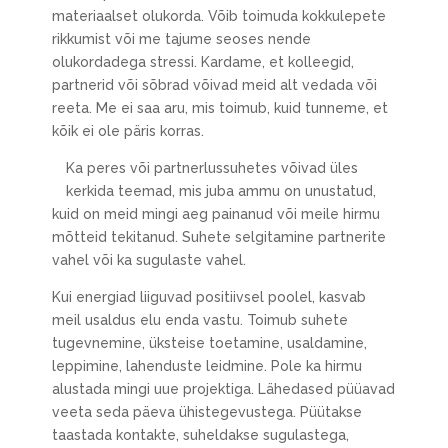
materiaalset olukorda. Võib toimuda kokkulepete
rikkumist või me tajume seoses nende
olukordadega stressi. Kardame, et kolleegid,
partnerid või sõbrad võivad meid alt vedada või
reeta. Me ei saa aru, mis toimub, kuid tunneme, et
kõik ei ole päris korras.
Ka peres või partnerlussuhetes võivad üles
kerkida teemad, mis juba ammu on unustatud,
kuid on meid mingi aeg painanud või meile hirmu
mõtteid tekitanud. Suhete selgitamine partnerite
vahel või ka sugulaste vahel.
Kui energiad liiguvad positiivsel poolel, kasvab
meil usaldus elu enda vastu. Toimub suhete
tugevnemine, üksteise toetamine, usaldamine,
leppimine, lahenduste leidmine. Pole ka hirmu
alustada mingi uue projektiga. Lähedased püüavad
veeta seda päeva ühistegevustega. Püütakse
taastada kontakte, suheldakse sugulastega,