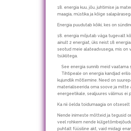
18. energia kuu, jõu, juhtimise ja ma
maagia, müstika ja kõige salapäraseg
Energia puudutab kõiki, kes on sündi
18. energia mõjutab väga tugevalt kõi
ainult 2 energiat, üks neist 18 energ
seotud meie alateadvusega, mis on v
tsüklitega.
See energia sunnib meid vaatama si
Tihtipeale on energia kandjad erilis
kujundlik mõtlemine. Need on suurepä
materialiseerida oma soove ja mitte 
energeetikale, sealjuures välimus ei p
Ka nii öelda toidumaagia on otseselt
Nende inimeste mõtteid ja tegusid on
veel rohkem nende külgetõmbejõudu. N
puhtalt füüsiline akt, vaid midagi ena