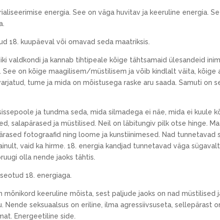
terialiseerimise energia. See on väga huvitav ja keeruline energia. 
a.
nud 18. kuupäeval või omavad seda maatriksis.
ki valdkondi ja kannab tihtipeale kõige tähtsamaid ülesandeid inim
ia. See on kõige maagilisem/müstilisem ja võib kindlalt väita, kõi
arjatud, tume ja mida on mõistusega raske aru saada. Samuti on s
ssepoole ja tundma seda, mida silmadega ei näe, mida ei kuule kõ
ed, salapärased ja müstilised. Neil on läbitungiv pilk otse hinge. 
rased fotograafid ning loome ja kunstiinimesed. Nad tunnetavad se
ainult, vaid ka hirme. 18. energia kandjad tunnetavad väga sügava
ruugi olla nende jaoks tähtis.
 seotud 18. energiaga.
 mõnikord keeruline mõista, sest paljude jaoks on nad müstilised
ende seksuaalsus on eriline, ilma agressiivsuseta, sellepärast on 
mat. Energeetiline side.