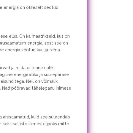
See energia on otseselt seotud
ese elus. On ka maatrikseid, kus on
ge arusaamatum energia, sest see on
ee energia seotud kuu ja tema
rvad ja mida ei tunne nahk.
Maagiline energeetika ja suurepärane
isunditega. Neil on võimalik
lt. Nad pööravad tähelepanu inimese
 ja arusaamatud, kuid see suurendab
seks selliste inimeste jaoks mitte