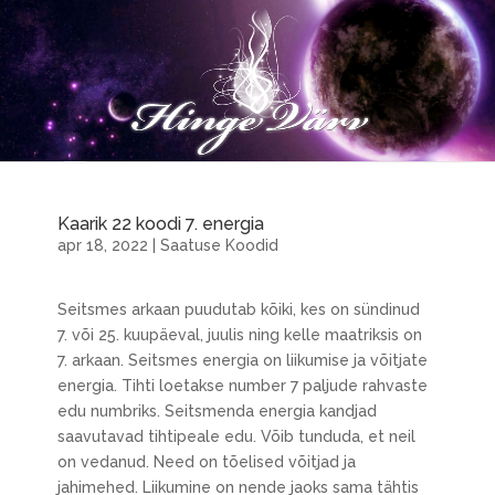
Kaarik 22 koodi 7. energia
apr 18, 2022
|
Saatuse Koodid
Seitsmes arkaan puudutab kõiki, kes on sündinud
7. või 25. kuupäeval, juulis ning kelle maatriksis on
7. arkaan. Seitsmes energia on liikumise ja võitjate
energia. Tihti loetakse number 7 paljude rahvaste
edu numbriks. Seitsmenda energia kandjad
saavutavad tihtipeale edu. Võib tunduda, et neil
on vedanud. Need on tõelised võitjad ja
jahimehed. Liikumine on nende jaoks sama tähtis