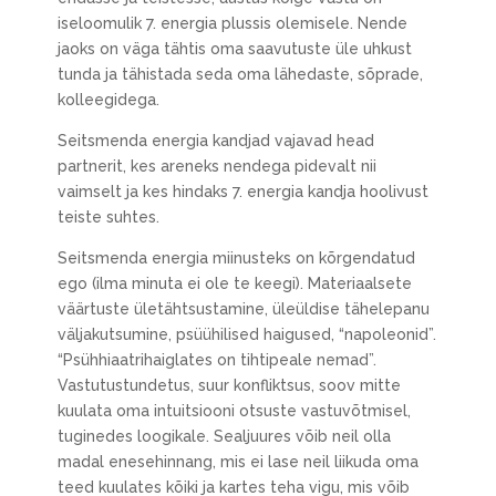
iseloomulik 7. energia plussis olemisele. Nende
jaoks on väga tähtis oma saavutuste üle uhkust
tunda ja tähistada seda oma lähedaste, sõprade,
kolleegidega.
Seitsmenda energia kandjad vajavad head
partnerit, kes areneks nendega pidevalt nii
vaimselt ja kes hindaks 7. energia kandja hoolivust
teiste suhtes.
Seitsmenda energia miinusteks on kõrgendatud
ego (ilma minuta ei ole te keegi). Materiaalsete
väärtuste ületähtsustamine, üleüldise tähelepanu
väljakutsumine, psüühilised haigused, “napoleonid”.
“Psühhiaatrihaiglates on tihtipeale nemad”.
Vastutustundetus, suur konfliktsus, soov mitte
kuulata oma intuitsiooni otsuste vastuvõtmisel,
tuginedes loogikale. Sealjuures võib neil olla
madal enesehinnang, mis ei lase neil liikuda oma
teed kuulates kõiki ja kartes teha vigu, mis võib