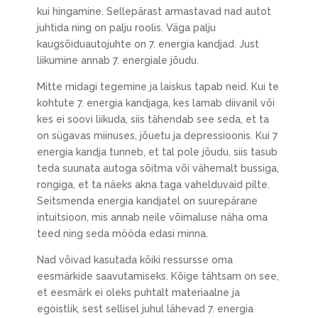
kui hingamine. Sellepärast armastavad nad autot
juhtida ning on palju roolis. Väga palju
kaugsõiduautojuhte on 7. energia kandjad. Just
liikumine annab 7. energiale jõudu.
Mitte midagi tegemine ja laiskus tapab neid. Kui te
kohtute 7. energia kandjaga, kes lamab diivanil või
kes ei soovi liikuda, siis tähendab see seda, et ta
on sügavas miinuses, jõuetu ja depressioonis. Kui 7
energia kandja tunneb, et tal pole jõudu, siis tasub
teda suunata autoga sõitma või vähemalt bussiga,
rongiga, et ta näeks akna taga vahelduvaid pilte.
Seitsmenda energia kandjatel on suurepärane
intuitsioon, mis annab neile võimaluse näha oma
teed ning seda mööda edasi minna.
Nad võivad kasutada kõiki ressursse oma
eesmärkide saavutamiseks. Kõige tähtsam on see,
et eesmärk ei oleks puhtalt materiaalne ja
egoistlik, sest sellisel juhul lähevad 7. energia