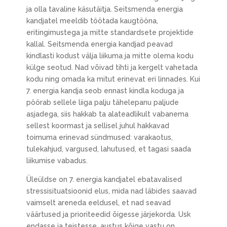
ja olla tavaline käsutäitja. Seitsmenda energia
kandjatel meeldib töötada kaugtööna,
eritingimustega ja mitte standardsete projektide
kallal. Seitsmenda energia kandjad peavad
kindlasti kodust välja liikuma ja mitte olema kodu
külge seotud. Nad võivad tihti ja kergelt vahetada
kodu ning omada ka mitut erinevat eri linnades. Kui
7. energia kandja seob ennast kindla koduga ja
pöörab sellele liiga palju tähelepanu paljude
asjadega, siis hakkab ta alateadlikult vabanema
sellest koormast ja sellisel juhul hakkavad
toimuma erinevad sündmused: varakaotus,
tulekahjud, vargused, lahutused, et tagasi saada
liikumise vabadus.
Üleüldse on 7. energia kandjatel ebatavalised
stressisituatsioonid elus, mida nad läbides saavad
vaimselt areneda eeldusel, et nad seavad
väärtused ja prioriteedid õigesse järjekorda. Usk
endasse ja teistesse, austus kõige vastu on