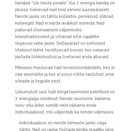
kandjad “üle teiste peade”. Kui 7. energia kandja on
plussis tunnevad nad teisi inimesi suurepäraselt.
Nende jaoks on tähtis kollektiiv, perekond, sõbrad,
kolleegid. Nad ei karda avalikult esineda. Nad
pakuvad stsenaariumi väljumiseks
kriisisituatsioonist ja võtavad ette vajalikke
tegevusi selle jaoks. Sellepärast on seitsmed
tõelised liidrid, hoolitsevad bossid, kes oskavad
jaotada töökohustusi ja toetavad enda alluvaid.
Miinuses muutuvad nad revolutsionäärideks, kes ei
näe eesmärke ja kes ei soovi võtta vastutust oma
sõnade ja tegude eest.
Uskumatult suur hulk kõrgetasemelisi poliitikuid on
7. energiaga sündinud. Nende sisetunne, karisma,
soov olla liider, sunnib neid näitama enda
individuaalsust, mis väljendub ka nende välimuses.
Individuaalsus on nende inimeste jaoks väga
tähtis. Neil on raske töötada kindla graafiku järgi