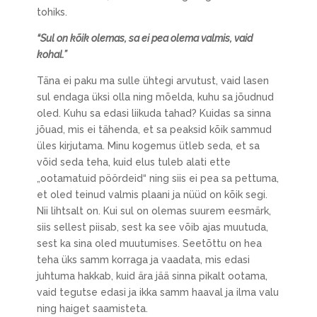
tohiks.
“Sul on kõik olemas, sa ei pea olema valmis, vaid
kohal.”
Täna ei paku ma sulle ühtegi arvutust, vaid lasen
sul endaga üksi olla ning mõelda, kuhu sa jõudnud
oled. Kuhu sa edasi liikuda tahad? Kuidas sa sinna
jõuad, mis ei tähenda, et sa peaksid kõik sammud
üles kirjutama. Minu kogemus ütleb seda, et sa
võid seda teha, kuid elus tuleb alati ette
„ootamatuid pöördeid“ ning siis ei pea sa pettuma,
et oled teinud valmis plaani ja nüüd on kõik segi.
Nii lihtsalt on. Kui sul on olemas suurem eesmärk,
siis sellest piisab, sest ka see võib ajas muutuda,
sest ka sina oled muutumises. Seetõttu on hea
teha üks samm korraga ja vaadata, mis edasi
juhtuma hakkab, kuid ära jää sinna pikalt ootama,
vaid tegutse edasi ja ikka samm haaval ja ilma valu
ning haiget saamisteta.