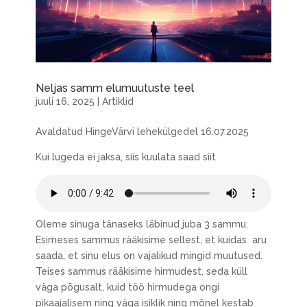
Neljas samm elumuutuste teel
juuli 16, 2025
|
Artiklid
Avaldatud HingeVärvi lehekülgedel 16.07.2025
Kui lugeda ei jaksa, siis kuulata saad siit
Oleme sinuga tänaseks läbinud juba 3 sammu.
Esimeses sammus rääkisime sellest, et kuidas aru
saada, et sinu elus on vajalikud mingid muutused.
Teises sammus rääkisime hirmudest, seda küll
väga põgusalt, kuid töö hirmudega ongi
pikaajalisem ning väga isiklik ning mõnel kestab