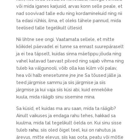
või mida iganes karjusid, arvas konn selle peale, et
nad soovivad talle edu ning kordaminekuid ning nii
ta edasi rühkis, ilma, et oleks tähele pannud, mida
teelised talle tegelikult ütlesid.
Nii lihtne see ongi. Vaatamata sellele, et mitte
kõikidel päevadel ei tunne sa ennast suurepäraselt
ja ei tea täpselt, kuidas sinna mäetippu jõuda ning
vahel katavad taevast pilved ning sajab vihma ning
tuleb ka välgunooli, võib olla kas külm või palav,
hea või halb enesetunne jne jne Sa tõused jälle ja
teed järgmise sammu ja siis järgmise ja siis
järgmise ja kui vaja siis küsi abi, kuid ennekõike
kuula, mida räägib sinu sisemine mina.
Sa küsid, et kuidas ma aru saan, mida ta räägib?
Ainult vaikuses ja endaga rahu tehes, hakkad sa
kuulma, mida tal tegelikult öelda on. Kui sinu sisse
tuleb
rahu
, siis oled õigel teel, kui on rahutus ja
ärevus, mitte elevus, siis kas oota, peatu või mõtle