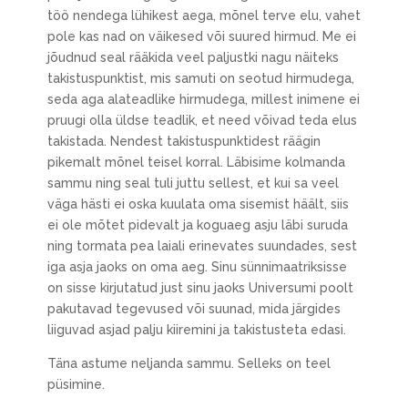
töö nendega lühikest aega, mõnel terve elu, vahet
pole kas nad on väikesed või suured hirmud. Me ei
jõudnud seal rääkida veel paljustki nagu näiteks
takistuspunktist, mis samuti on seotud hirmudega,
seda aga alateadlike hirmudega, millest inimene ei
pruugi olla üldse teadlik, et need võivad teda elus
takistada. Nendest takistuspunktidest räägin
pikemalt mõnel teisel korral. Läbisime kolmanda
sammu ning seal tuli juttu sellest, et kui sa veel
väga hästi ei oska kuulata oma sisemist häält, siis
ei ole mõtet pidevalt ja koguaeg asju läbi suruda
ning tormata pea laiali erinevates suundades, sest
iga asja jaoks on oma aeg. Sinu sünnimaatriksisse
on sisse kirjutatud just sinu jaoks Universumi poolt
pakutavad tegevused või suunad, mida järgides
liiguvad asjad palju kiiremini ja takistusteta edasi.
Täna astume neljanda sammu. Selleks on teel
püsimine.