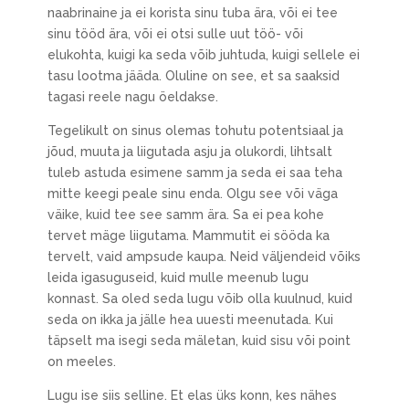
naabrinaine ja ei korista sinu tuba ära, või ei tee
sinu tööd ära, või ei otsi sulle uut töö- või
elukohta, kuigi ka seda võib juhtuda, kuigi sellele ei
tasu lootma jääda. Oluline on see, et sa saaksid
tagasi reele nagu öeldakse.
Tegelikult on sinus olemas tohutu potentsiaal ja
jõud, muuta ja liigutada asju ja olukordi, lihtsalt
tuleb astuda esimene samm ja seda ei saa teha
mitte keegi peale sinu enda. Olgu see või väga
väike, kuid tee see samm ära. Sa ei pea kohe
tervet mäge liigutama. Mammutit ei sööda ka
tervelt, vaid ampsude kaupa. Neid väljendeid võiks
leida igasuguseid, kuid mulle meenub lugu
konnast. Sa oled seda lugu võib olla kuulnud, kuid
seda on ikka ja jälle hea uuesti meenutada. Kui
täpselt ma isegi seda mäletan, kuid sisu või point
on meeles.
Lugu ise siis selline. Et elas üks konn, kes nähes