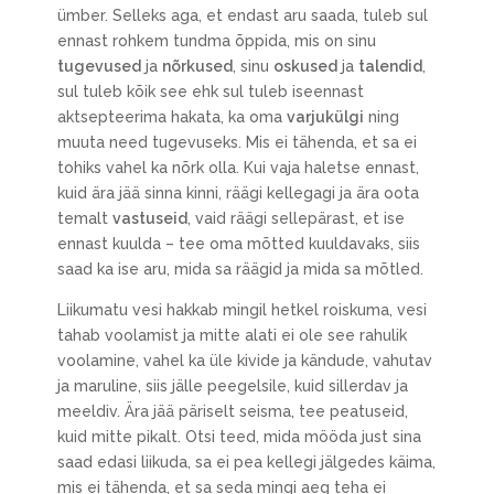
ümber. Selleks aga, et endast aru saada, tuleb sul
ennast rohkem tundma õppida, mis on sinu
tugevused
ja
nõrkused
, sinu
oskused
ja
talendid
,
sul tuleb kõik see ehk sul tuleb iseennast
aktsepteerima hakata, ka oma
varjukülgi
ning
muuta need tugevuseks. Mis ei tähenda, et sa ei
tohiks vahel ka nõrk olla. Kui vaja haletse ennast,
kuid ära jää sinna kinni, räägi kellegagi ja ära oota
temalt
vastuseid
, vaid räägi sellepärast, et ise
ennast kuulda – tee oma mõtted kuuldavaks, siis
saad ka ise aru, mida sa räägid ja mida sa mõtled.
Liikumatu vesi hakkab mingil hetkel roiskuma, vesi
tahab voolamist ja mitte alati ei ole see rahulik
voolamine, vahel ka üle kivide ja kändude, vahutav
ja maruline, siis jälle peegelsile, kuid sillerdav ja
meeldiv. Ära jää päriselt seisma, tee peatuseid,
kuid mitte pikalt. Otsi teed, mida mööda just sina
saad edasi liikuda, sa ei pea kellegi jälgedes käima,
mis ei tähenda, et sa seda mingi aeg teha ei