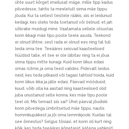
ühte suurt kõrget imeilusat mäge, mille tipp kadus
pilvedesse, tahtis ta meeletult sinna mäe tippu
jõuda. Kui ta sellest teistele rääkis, siis ei leidunud
kedagi, kes oleks teda toetanud või öelnud, et jah
sõbrake muidugi mine. Vaatamata sellele otsustas
konn ikkagi mäe tipu poole teele asuda. Teekond
ei olnud lihtne, sest rada ei olnud ees ning tal tuli
leida oma tee. Teeääres seisvad kaasteelised
hüüdsid talle, et tee ei ole läbitav ning ta ei jõua
sinna tippu mitte kunagi. Kuid konn liikus edasi
omas rütmis ja oma teed valides. Pidevalt leidus
neid, kes teda pilkasid või tagasi tahtsid hoida, kuid
konn liikus ikka ja jälle edasi. Päevad möödusid,
kuud, võib olla ka aastad ning kaasteelised olid
juba unustanud selle konna, kes mäe tipu poole
teel oli. Mis temast siis sai? Ühel päeval jõudiski
konn pilvedega ümbritsetud mäe tippu, nautis
hommikupäikest ja jõi oma lemmikjooki. Kuidas tal
see õnnestus? Selgus tõsiasi, et konn oli kurt ning
kõik, kes teda teeääres kõnetasid, kätega vehkisid