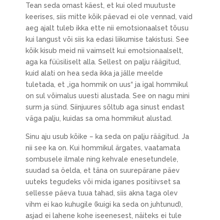
Tean seda omast käest, et kui oled muutuste
keerises, siis mitte kõik päevad ei ole vennad, vaid
aeg ajalt tuleb ikka ette nii emotsionaalset tõusu
kui langust või siis ka edasi liikumise takistusi. See
kõik kisub meid nii vaimselt kui emotsionaalselt,
aga ka füüsiliselt alla. Sellest on palju räägitud,
kuid alati on hea seda ikka ja jälle meelde
tuletada, et „iga hommik on uus“ ja igal hommikul
on sul võimalus uuesti alustada. See on nagu mini
surm ja sünd. Siinjuures sõltub aga sinust endast
väga palju, kuidas sa oma hommikut alustad.
Sinu aju usub kõike – ka seda on palju räägitud. Ja
nii see ka on. Kui hommikul ärgates, vaatamata
sombusele ilmale ning kehvale enesetundele,
suudad sa öelda, et täna on suurepärane päev
uuteks tegudeks või mida iganes positiivset sa
sellesse päeva tuua tahad, siis akna taga olev
vihm ei kao kuhugile (kuigi ka seda on juhtunud),
asjad ei lahene kohe iseenesest, näiteks ei tule