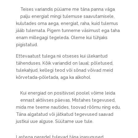
Teises variandis püüame me täna panna väga
palju energiat mingi tulemuse saavutamisele,
kulutades oma aega, energiat, raha, kuid tulemus
jääb tulemata. Pigem tunneme väsimust ega taha
enam millegagi tegeleda. Oleme kui tühjaks
pigistatud.
Ettevaatust tulega nii otseses kui ülekantud
tähenduses. Kõik variandid on laual: põletused,
tulekahjud, kellegi teod või sõnad võivad meid
kõrvetada-põletada, aga ka alkohol.
Kui energiad on positiivsel poolel võime leida
ennast aktiivses päevas. Mistahes tegevused,
mida me teeme nautides, toovad rõõmu ning edu.
Täna algatatud või jätkatud tegevused saavad
justkui uue alguse. Süütame uue tule.
Lastega peredel tulevad täna igasugused