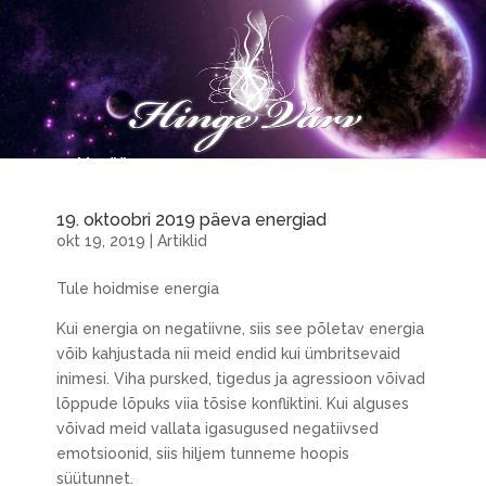
19. oktoobri 2019 päeva energiad
okt 19, 2019
|
Artiklid
Tule hoidmise energia
Kui energia on negatiivne, siis see põletav energia
võib kahjustada nii meid endid kui ümbritsevaid
inimesi. Viha pursked, tigedus ja agressioon võivad
lõppude lõpuks viia tõsise konfliktini. Kui alguses
võivad meid vallata igasugused negatiivsed
emotsioonid, siis hiljem tunneme hoopis
süütunnet.