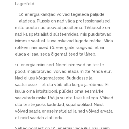
Lagerfeld.
10 energia kandjad võivad tegeleda paljude
aladega. Plussis on nad väga professionaalsed,
mille poole nad peavad püüdlema. Tihtipeale on
nad ka spetsialistid süsteemides, mis puudutavad
inimese saatust, kuna oskavad lugeda märke. Mida
rohkem inimesed 10. energiale räägivad, et nii
elada ei saa, seda õigemat teed ta läheb.
10 energia miinused. Need inimesed on teiste
poolt mõjutatavad, võivad elada mitte “enda elu”.
Nad ei usu kõrgematesse jõududesse ja
saatusesse – et elu võib olla kerge ja rõõmus. Ei
kuula oma intuitsiooni, püüdes oma eesmärke
saavutada raske töö ja suurte takistustega. Võivad
olla teiste jaoks kadedad, šopahoolikud. Neist
võivad saada eneseimetlejad ja nad võivad arvata,
et neid saadab alati edu.
Sellegipoolest on 10. energia väga ilus. Kuulsaim