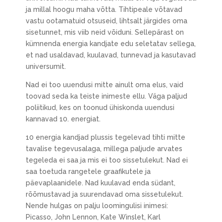
ja millal hoogu maha võtta. Tihtipeale võtavad
vastu ootamatuid otsuseid, lihtsalt järgides oma
sisetunnet, mis viib neid võiduni. Sellepärast on
kümnenda energia kandjate edu seletatav sellega,
et nad usaldavad, kuulavad, tunnevad ja kasutavad
universumit.
Nad ei too uuendusi mitte ainult oma elus, vaid
toovad seda ka teiste inimeste ellu. Väga paljud
poliitikud, kes on toonud ühiskonda uuendusi
kannavad 10. energiat.
10 energia kandjad plussis tegelevad tihti mitte
tavalise tegevusalaga, millega paljude arvates
tegeleda ei saa ja mis ei too sissetulekut. Nad ei
saa toetuda rangetele graafikutele ja
päevaplaanidele. Nad kuulavad enda südant,
rõõmustavad ja suurendavad oma sissetulekut.
Nende hulgas on palju loomingulisi inimesi:
Picasso, John Lennon, Kate Winslet, Karl