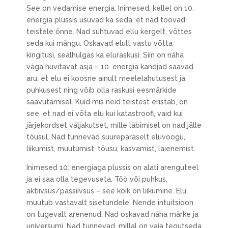
See on vedamise energia. Inimesed, kellel on 10.
energia plussis usuvad ka seda, et nad toovad
teistele õnne. Nad suhtuvad ellu kergelt, võttes
seda kui mängu. Oskavad elult vastu võtta
kingitusi, sealhulgas ka eluraskusi. Siin on näha
väga huvitavat asja – 10. energia kandjad saavad
aru, et elu ei koosne ainult meelelahutusest ja
puhkusest ning võib olla raskusi eesmärkide
saavutamisel. Kuid mis neid teistest eristab, on
see, et nad ei võta elu kui katastroofi, vaid kui
järjekordset väljakutset, mille läbimisel on nad jälle
tõusul. Nad tunnevad suurepäraselt eluvoogu,
liikumist, muutumist, tõusu, kasvamist, laienemist.
Inimesed 10. energiaga plussis on alati arenguteel
ja ei saa olla tegevuseta. Töö või puhkus,
aktiivsus/passiivsus – see kõik on liikumine. Elu
muutub vastavalt sisetundele. Nende intuitsioon
on tugevalt arenenud. Nad oskavad näha märke ja
universumi. Nad tunnevad, millal on vaja tegutseda