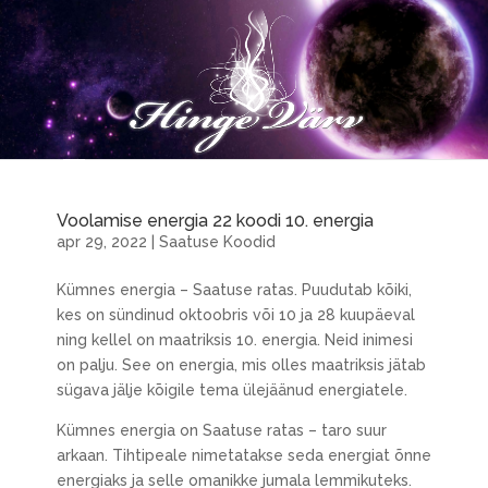
Voolamise energia 22 koodi 10. energia
apr 29, 2022
|
Saatuse Koodid
Kümnes energia – Saatuse ratas. Puudutab kõiki,
kes on sündinud oktoobris või 10 ja 28 kuupäeval
ning kellel on maatriksis 10. energia. Neid inimesi
on palju. See on energia, mis olles maatriksis jätab
sügava jälje kōigile tema ülejäänud energiatele.
Kümnes energia on Saatuse ratas – taro suur
arkaan. Tihtipeale nimetatakse seda energiat õnne
energiaks ja selle omanikke jumala lemmikuteks.