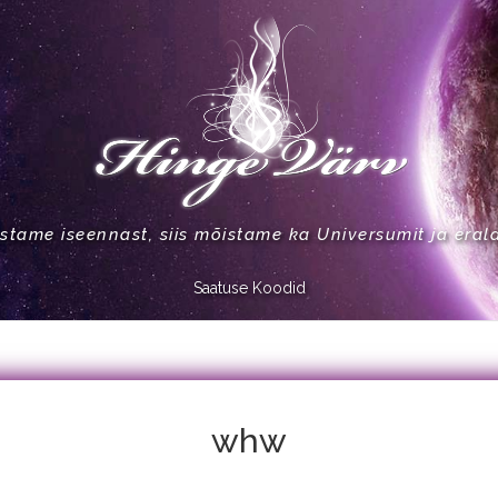
stame iseennast, siis mõistame ka Universumit ja eral
Saatuse Koodid
whw