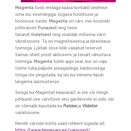
Magenta
toob endaga kaasa kontakti leidmise
oma elu eesmärgiga, sügava hoolitsuse ja
hoolivuse tunde.
Magenta
on värv, mis koosneb
põhivärvist
Punasest
ning teise
tasandi
Violetsest
ning sisaldab mõlema värvi
vibratsioone. Ta on magnetiseeriva ja kiirendava
toimega. Lülitab sisse kõik varjatud reservid.
Samas ühelt poolt aktiveeriv ja teisalt rahustava
toimega.
Magenta
tuleb appi seal, kus on vaja
toime tulla paljude pisiasjadega, kalduvusega
tööga üle pingutada, ka siis kui inimene kipub
langema äärmustesse.
Seega kui Magentat käepärast ei ole või mingil
põhjusel see värvitoon sinu garderoobi ei sobi, siis
on võimalik kasutada ka
Punase
ja
Violetse
variatsioone.
Nende värvide kohta saad rohkem lugeda siit
https://www.hingevarv.ee/varvused/