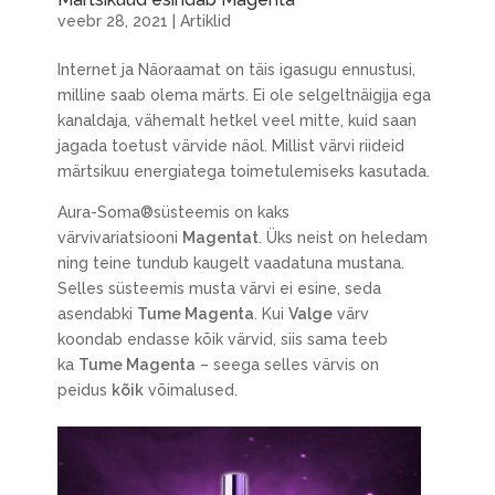
veebr 28, 2021
|
Artiklid
Internet ja Näoraamat on täis igasugu ennustusi,
milline saab olema märts. Ei ole selgeltnäigija ega
kanaldaja, vähemalt hetkel veel mitte, kuid saan
jagada toetust värvide näol. Millist värvi riideid
märtsikuu energiatega toimetulemiseks kasutada.
Aura-Soma®süsteemis on kaks
värvivariatsiooni
Magentat
. Üks neist on heledam
ning teine tundub kaugelt vaadatuna mustana.
Selles süsteemis musta värvi ei esine, seda
asendabki
Tume Magenta
. Kui
Valge
värv
koondab endasse kõik värvid, siis sama teeb
ka
Tume Magenta
– seega selles värvis on
peidus
kõik
võimalused.