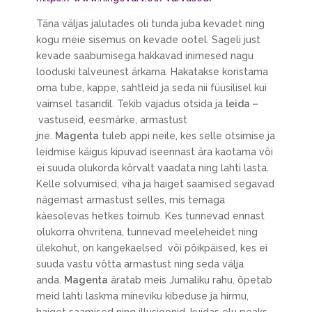
Täna väljas jalutades oli tunda juba kevadet ning
kogu meie sisemus on kevade ootel. Sageli just
kevade saabumisega hakkavad inimesed nagu
looduski talveunest ärkama. Hakatakse koristama
oma tube, kappe, sahtleid ja seda nii füüsilisel kui
vaimsel tasandil. Tekib vajadus otsida ja
leida –
vastuseid, eesmärke, armastust
jne.
Magenta
tuleb appi neile, kes selle otsimise ja
leidmise käigus kipuvad iseennast ära kaotama või
ei suuda olukorda kõrvalt vaadata ning lahti lasta.
Kelle solvumised, viha ja haiget saamised segavad
nägemast armastust selles, mis temaga
käesolevas hetkes toimub. Kes tunnevad ennast
olukorra ohvritena, tunnevad meeleheidet ning
ülekohut, on kangekaelsed või põikpäised, kes ei
suuda vastu võtta armastust ning seda välja
anda.
Magenta
äratab meis Jumaliku rahu, õpetab
meid lahti laskma mineviku kibeduse ja hirmu,