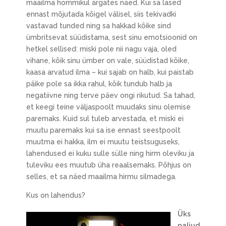
maailma hommikul ärgates näed. Kui sa lased
ennast mõjutada kõigel välisel, siis tekivadki
vastavad tunded ning sa hakkad kõike sind
ümbritsevat süüdistama, sest sinu emotsioonid on
hetkel sellised: miski pole nii nagu vaja, oled
vihane, kõik sinu ümber on vale, süüdistad kõike,
kaasa arvatud ilma – kui sajab on halb, kui paistab
päike pole sa ikka rahul, kõik tundub halb ja
negatiivne ning terve päev ongi rikutud. Sa tahad,
et keegi teine väljaspoolt muudaks sinu olemise
paremaks. Kuid sul tuleb arvestada, et miski ei
muutu paremaks kui sa ise ennast seestpoolt
muutma ei hakka, ilm ei muutu teistsuguseks,
lahendused ei kuku sulle sülle ning hirm oleviku ja
tuleviku ees muutub üha reaalsemaks. Põhjus on
selles, et sa näed maailma hirmu silmadega.
Kus on lahendus?
Üks
paljud