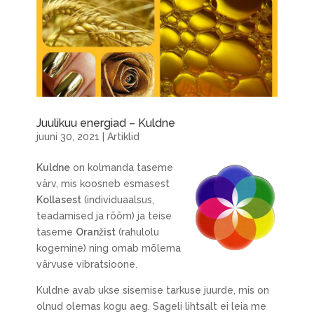
Juulikuu energiad – Kuldne
juuni 30, 2021
|
Artiklid
Kuldne
on kolmanda taseme
värv, mis koosneb esmasest
Kollasest
(individuaalsus,
teadamised ja rõõm) ja teise
taseme
Oranžist
(rahulolu
kogemine) ning omab mõlema
värvuse vibratsioone.
Kuldne avab ukse sisemise tarkuse juurde, mis on
olnud olemas kogu aeg. Sageli lihtsalt ei leia me