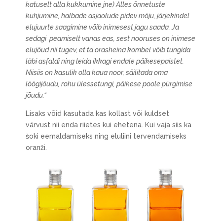
katuselt alla kukkumine jne) Alles õnnetuste
kuhjumine, halbade asjaolude pidev mõju, järjekindel
elujuurte saagimine võib inimesest jagu saada. Ja
sedagi peamiselt vanas eas, sest nooruses on inimese
elujõud nii tugev, et ta orasheina kombel võib tungida
läbi asfaldi ning leida ikkagi endale päikesepaistet.
Niisiis on kasulik olla kaua noor, säilitada oma
löögijõudu, rohu ülessetungi, päikese poole pürgimise
jõudu.“
Lisaks võid kasutada kas kollast või kuldset
värvust nii enda riietes kui ehetena. Kui vaja siis ka
šoki eemaldamiseks ning eluliini tervendamiseks
oranži.