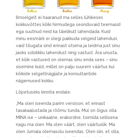
Ilmselgelt ei haaranud ma selles lühikeses
kokkuvõttes kõiki hirmudega seonduvaid teemasid
ega suutnud neid ka täielikult lahendada. Kuid
minu eesmärk ei olegi pakkuda selgeid lahendusi,
vaid tõugata sind ennast otsima ja leidma just sinu
jaoks sobilikku lahendust ning vastust. Ära unusta,
et kõik vastused on olemas sinu enda sees – sinu
sisemine kuld, millel on palju suurem väärtus kui
kõikide selgeltnägijate ja konsultantide
nägemused kokku.
Lõpetuseks kinnita endale:
„Ma olen iseenda parim versioon, et ennast
tasakaalustada ja rõõmu tunda. Mul on õigus olla
MINA ise – unikaalne, erakordne, toimida sellisena
nagu ma olen. Ma olen väärt, olen väärtuslik. Ma
olen Jumala olemasolu iseendas. Olen siin, et olla,