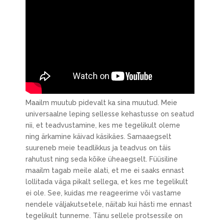
Maailm muutub pidevalt ka sina muutud. Meie
universaalne leping sellesse kehastusse on seatud
nii, et teadvustamine, kes me tegelikult oleme
ning ärkamine käivad käsikäes. Samaaegselt
suureneb meie teadlikkus ja teadvus on täis
rahutust ning seda kõike üheaegselt. Füüsiline
maailm tagab meile alati, et me ei saaks ennast
lollitada väga pikalt sellega, et kes me tegelikult
ei ole. See, kuidas me reageerime või vastame
nendele väljakutsetele, näitab kui hästi me ennast
tegelikult tunneme. Tänu sellele protsessile on