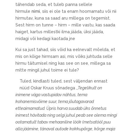
tähendab seda, et tuleb panna sellele
hirmule
nimi
, siis ei ole ta enam hoomamatu või nii
hirmutav, kuna sa saad aru millega on tegemist.
Sest hirm on tunne – hirm – mille vastu, kas saada
haiget, kartus millestki ilma jääda, üksi jääda,
midagi või kedagi kaotada jne
Kui sa just tahad, siis võid ka eelnevalt mõelda, et
mis on kõige hirmsam asi, mis võiks juhtuda selle
hirmu täitumisel ning kas see on see, millega sa
mitte mingil juhul toime ei tule?
Tuled, kindlasti tuled, sest väljendan ennast
nüüd Oskar Kruus sõnadega „
Tegelikult on
inimene väga vastupidav nähtus, tema
kohanemisvõime suur, tema jõutagavarad
etteaimamatud. Üpris harva suudab üks õnnetus
inimest hävitada ning selgi juhul peab see olema mingi
ootamatult tabav mehaaniline löök (metsatööl puu
alla jäämine, tänaval autode kokkupõrge, kõrge maja