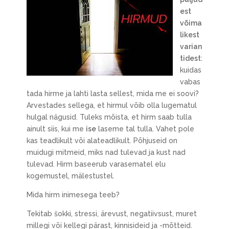
est
võima
likest
varian
tidest
:
kuidas
vabas
tada hirme ja lahti lasta sellest, mida me ei soovi?
Arvestades sellega, et hirmul võib olla lugematul
hulgal nägusid. Tuleks mõista, et hirm saab tulla
ainult siis, kui me
ise
laseme tal tulla. Vahet pole
kas teadlikult või alateadlikult. Põhjuseid on
muidugi mitmeid, miks nad tulevad ja kust nad
tulevad. Hirm baseerub varasematel elu
kogemustel, mälestustel.
Mida hirm inimesega teeb?
Tekitab šokki, stressi, ärevust, negatiivsust, muret
millegi või kellegi pärast, kinnisideid ja -mõtteid.