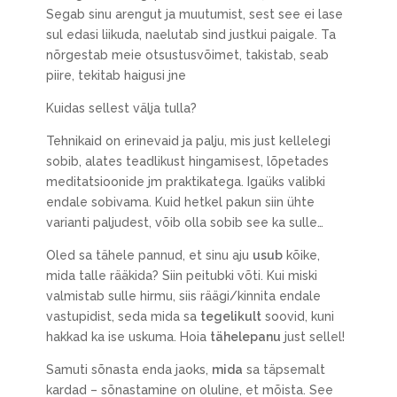
Segab sinu arengut ja muutumist, sest see ei lase
sul edasi liikuda, naelutab sind justkui paigale. Ta
nõrgestab meie otsustusvõimet, takistab, seab
piire, tekitab haigusi jne
Kuidas sellest välja tulla?
Tehnikaid on erinevaid ja palju, mis just kellelegi
sobib, alates teadlikust hingamisest, lõpetades
meditatsioonide jm praktikatega. Igaüks valibki
endale sobivama. Kuid hetkel pakun siin ühte
varianti paljudest, võib olla sobib see ka sulle…
Oled sa tähele pannud, et sinu aju
usub
kõike,
mida talle rääkida? Siin peitubki võti. Kui miski
valmistab sulle hirmu, siis räägi/kinnita endale
vastupidist, seda mida sa
tegelikult
soovid, kuni
hakkad ka ise uskuma. Hoia
tähelepanu
just sellel!
Samuti sõnasta enda jaoks,
mida
sa täpsemalt
kardad – sõnastamine on oluline, et mõista. See