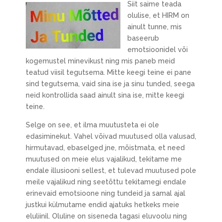
Siit saime teada
olulise, et HIRM on
ainult tunne, mis
baseerub
emotsioonidel või
kogemustel minevikust ning mis paneb meid
teatud viisil tegutsema. Mitte keegi teine ei pane
sind tegutsema, vaid sina ise ja sinu tunded, seega
neid kontrollida saad ainult sina ise, mitte keegi
teine.
Selge on see, et ilma muutusteta ei ole
edasiminekut. Vahel võivad muutused olla valusad,
hirmutavad, ebaselged jne, mõistmata, et need
muutused on meie elus vajalikud, tekitame me
endale illusiooni sellest, et tulevad muutused pole
meile vajalikud ning seetõttu tekitamegi endale
erinevaid emotsioone ning tundeid ja samal ajal
justkui külmutame endid ajatuks hetkeks meie
eluliinil. Oluline on siseneda tagasi eluvoolu ning