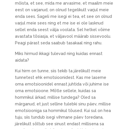
mõista, et see, mida me arvasime, et maailm meie
eest on varjanud, on olnud tegelikult varjul meie
enda sees. Sageli me isegi ei tea, et see on olnud
varjul meie sees ning et me ise ei ole lasknud
sellel enda seest välja voolata. Sel hetkel võime
avastata tõsiasja, et väljavool määrab sissevoolu.
Peagi pärast seda saabub tasakaal ning rahu.
Miks hirmud ikkagi tulevad ning kuidas ennast
aidata?
Kui hirm on tunne, siis tekib ta järelikult meie
tunnetest ehk emotsioonidest. Kas me laseme
oma emotsioonidel ennast juhtida või juhime ise
oma emotsioone. Mõtle sellele, kuidas sa
hommikul ärkad, millise tundega? Oled sa
märganud, et just selline tulebki sinu päev, millise
emotsiooniga sa hommikul tõused. Kui sul on hea
tuju, siis tundub isegi vihmane päev toredana,
järelikult sõltub see sinust endast millisena sa