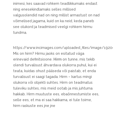
inimesi, kes saavad rohkem teadlikkumaks endast
ning enesekindlamaks selles millised
valgusolendid nad on ning millist armastust on nad
võimelised jagama, kuid on ka neid, keda paneb
see olukord ja teadmised veelgi rohkem hirmu
tundma.
https://www.incimages.com/uploaded_files/image/192
Mis on hirm? Hirmu jaoks on esitatud väga
erinevaid definitsioone.
Hirm
on tunne, mis tekib
olendi turvalisust ähvardava olukorra puhul, kui ei
teata, kuidas ohust pääseda või paistab, et enda
turvalisust ei saagi tagada. Hirm – kartus mingi
olukorra või objekti suhtes. Hirm on teadmatus
tuleviku suhtes, mis meid ootab ja mis juhtuma
hakkab. Hirm muutuste ees, ebaõnnestumiste ees,
selle ees, et ma ei saa hakkama, ei tule toime,
hirm raskuste ees jne jne