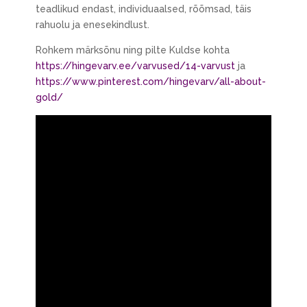
teadlikud endast, individuaalsed, rõõmsad, täis
rahuolu ja enesekindlust.
Rohkem märksõnu ning pilte Kuldse kohta
https://hingevarv.ee/varvused/14-varvust
ja
https://www.pinterest.com/hingevarv/all-about-
gold/