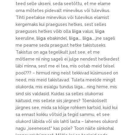
teed selle ukseni, seda seetõttu, et me elame
oma mõtetes pidevalt minevikus või tulevikus.
Tihti peetakse minevikus või tulevikus elamist
kergemaks kui praeguses hetkes, sest selles
praeguses hetkes võib olla
liiga
valus,
liiga
keeruline,
liiga
ebakindel,
liiga
….
liiga
…..jne sageli
me peame seda praegust hetke takistuseks.
Takistus on aga tegelikult just see, et me
mõtleme nii ning sageli ei julge nendest hetkedest
läbi minna, sest me ei tea, mis ootab meid teisel
pool??? – hirmud ning neist tekkivad küsimused on
need, mis meid takistavad. Tuleta meelde mingit
olukorda, mis esialgu tundus liiga…. ning hirme, mis
sind siis valdasid. Kuidas sa selles olukorras
käitusid, mis sellele siis järgnes? Tõenäoliselt
järgnes see, mida sa kõige rohkem kartsid, kuid kui
sa ennast kokku võtsid ja tegid sammu, et see
olukord läbida või siis lahti lasta – lahenes olukord
nagu „iseenesest“ kas pole? Toon näite siinkohal