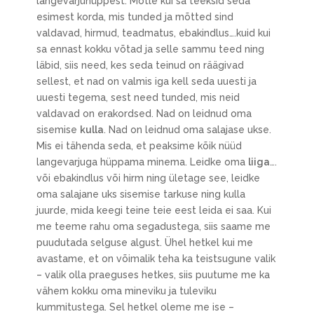
langevarjuhüppest. Mõtle kui sa teeksid seda
esimest korda, mis tunded ja mõtted sind
valdavad, hirmud, teadmatus, ebakindlus….kuid kui
sa ennast kokku võtad ja selle sammu teed ning
läbid, siis need, kes seda teinud on räägivad
sellest, et nad on valmis iga kell seda uuesti ja
uuesti tegema, sest need tunded, mis neid
valdavad on erakordsed. Nad on leidnud oma
sisemise
kulla
. Nad on leidnud oma salajase ukse.
Mis ei tähenda seda, et peaksime kõik nüüd
langevarjuga hüppama minema. Leidke oma
liiga
….
või ebakindlus või hirm ning ületage see, leidke
oma salajane uks sisemise tarkuse ning kulla
juurde, mida keegi teine teie eest leida ei saa. Kui
me teeme rahu oma segadustega, siis saame me
puudutada selguse algust. Ühel hetkel kui me
avastame, et on võimalik teha ka teistsugune valik
– valik olla praeguses hetkes, siis puutume me ka
vähem kokku oma mineviku ja tuleviku
kummitustega. Sel hetkel oleme me ise –