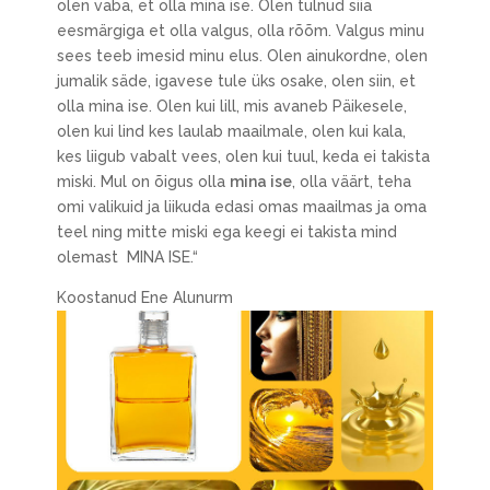
olen vaba, et olla mina ise. Olen tulnud siia
eesmärgiga et olla valgus, olla rõõm. Valgus minu
sees teeb imesid minu elus. Olen ainukordne, olen
jumalik säde, igavese tule üks osake, olen siin, et
olla mina ise. Olen kui lill, mis avaneb Päikesele,
olen kui lind kes laulab maailmale, olen kui kala,
kes liigub vabalt vees, olen kui tuul, keda ei takista
miski. Mul on õigus olla
mina ise
, olla väärt, teha
omi valikuid ja liikuda edasi omas maailmas ja oma
teel ning mitte miski ega keegi ei takista mind
olemast MINA ISE.“
Koostanud Ene Alunurm