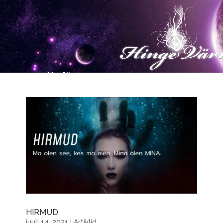
HIRMUD
juuli 14, 2021
|
Artiklid