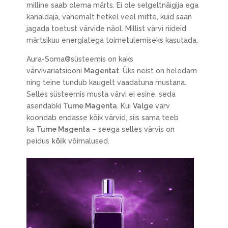
milline saab olema märts. Ei ole selgeltnäigija ega
kanaldaja, vähemalt hetkel veel mitte, kuid saan
jagada toetust värvide näol. Millist värvi riideid
märtsikuu energiatega toimetulemiseks kasutada.
Aura-Soma®süsteemis on kaks
värvivariatsiooni
Magentat
. Üks neist on heledam
ning teine tundub kaugelt vaadatuna mustana.
Selles süsteemis musta värvi ei esine, seda
asendabki
Tume Magenta
. Kui
Valge
värv
koondab endasse kõik värvid, siis sama teeb
ka
Tume Magenta
– seega selles värvis on
peidus
kõik
võimalused.