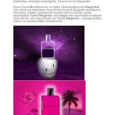
märtsikuu energia esindajaks. See toon on Magenta.
Aura-Soma®süsteemis on kaks värvivariatsiooni
Magentat
.
Üks neist on heledam ning teine tundub kaugelt vaadatuna
mustana. Selles süsteemis musta värvi ei esine, seda
asendabki
Tume Magenta
. Kui
Valge
värv koondab endasse
kõik värvid, siis sama teeb ka
Tume Magenta
– seega selles
värvis on peidus
kõik
võimalused.