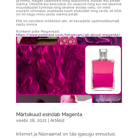
ja hirmu, haiget saamised ning illusioonid, kuidas elu peaks
olema. Ükskõik kui keeruline on olukord ning kui me laseme
muudatustel toimida ning leiame endas rahu; on meil
suurem võimalus usaldada suurt elutsüklit ning seda, et kõik
on nii nagu minu jaoks olema peab.
Ehk on nendest mõtetest abi, et kevadele optimistlikumalt
vastu minna.
Rohkem pilte Magentast
https://www.pinterest.com/hingevarv/all-about-magenta/
Märtsikuud esindab Magenta
veebr 28, 2021
|
Artiklid
Internet ja Näoraamat on täis igasugu ennustusi,