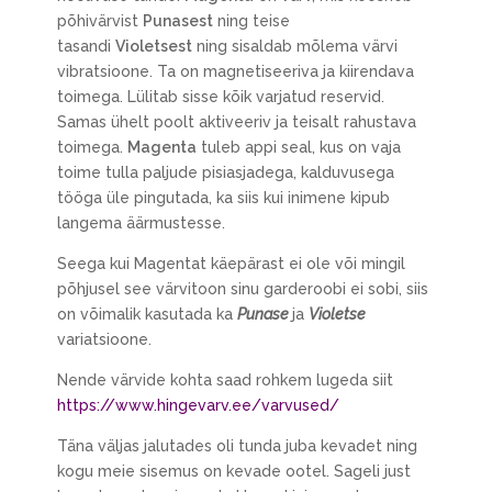
põhivärvist
Punasest
ning teise
tasandi
Violetsest
ning sisaldab mõlema värvi
vibratsioone. Ta on magnetiseeriva ja kiirendava
toimega. Lülitab sisse kõik varjatud reservid.
Samas ühelt poolt aktiveeriv ja teisalt rahustava
toimega.
Magenta
tuleb appi seal, kus on vaja
toime tulla paljude pisiasjadega, kalduvusega
tööga üle pingutada, ka siis kui inimene kipub
langema äärmustesse.
Seega kui Magentat käepärast ei ole või mingil
põhjusel see värvitoon sinu garderoobi ei sobi, siis
on võimalik kasutada ka
Punase
ja
Violetse
variatsioone.
Nende värvide kohta saad rohkem lugeda siit
https://www.hingevarv.ee/varvused/
Täna väljas jalutades oli tunda juba kevadet ning
kogu meie sisemus on kevade ootel. Sageli just