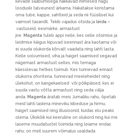
kevade saabumisega hakkavad inimesed nagu
looduski talveunest ärkama. Hakatakse koristama
oma tube, kappe, sahtleid ja seda nii füüsilisel kui
vaimsel tasandil. Tekib vajadus otsida ja
leida –
vastuseid, eesmärke, armastust
jne.
Magenta
tuleb appi neile, kes selle otsimise ja
leidmise käigus kipuvad iseennast ära kaotama või
ei suuda olukorda kõrvalt vaadata ning lahti lasta.
Kelle solvumised, viha ja haiget saamised segavad
nägemast armastust selles, mis temaga
käesolevas hetkes toimub. Kes tunnevad ennast
olukorra ohvritena, tunnevad meeleheidet ning
ülekohut, on kangekaelsed või põikpäised, kes ei
suuda vastu võtta armastust ning seda välja
anda.
Magenta
äratab meis Jumaliku rahu, õpetab
meid lahti laskma mineviku kibeduse ja hirmu,
haiget saamised ning illusioonid, kuidas elu peaks
olema. Ükskõik kui keeruline on olukord ning kui me
laseme muudatustel toimida ning leiame endas
rahu; on meil suurem võimalus usaldada