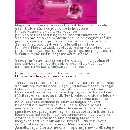
Magenta
toob endaga kaasa kontakti leidmise oma elu
eesmärgiga, sügava hoolitsuse ja hoolivuse
tunde.
Magenta
on värv, mis koosneb
põhivärvist
Punasest
ning teise tasandi
Violetsest
ning
sisaldab mõlema värvi vibratsioone. Ta on magnetiseeriva
ja kiirendava toimega. Lülitab sisse kõik varjatud reservid.
Samas ühelt poolt aktiveeriv ja teisalt rahustava
toimega.
Magenta
tuleb appi seal, kus on vaja toime tulla
paljude pisiasjadega, kalduvusega tööga üle pingutada, ka
siis kui inimene kipub langema äärmustesse.
Seega kui Magentat käepärast ei ole või mingil põhjusel
see värvitoon sinu garderoobi ei sobi, siis on võimalik
kasutada ka
Punase
ja
Violetse
variatsioone.
Nende värvide kohta saad rohkem lugeda siit
https://www.hingevarv.ee/varvused/
Täna väljas jalutades oli tunda juba kevadet ning kogu meie
sisemus on kevade ootel. Sageli just kevade saabumisega
hakkavad inimesed nagu looduski talveunest ärkama.
Hakatakse koristama oma tube, kappe, sahtleid ja seda nii
füüsilisel kui vaimsel tasandil. Tekib vajadus otsida ja
leida –
vastuseid, eesmärke, armastust jne.
Magenta
tuleb appi
neile, kes selle otsimise ja leidmise käigus kipuvad
iseennast ära kaotama või ei suuda olukorda kõrvalt
vaadata ning lahti lasta. Kelle solvumised, viha ja haiget
saamised segavad nägemast armastust selles, mis temaga
käesolevas hetkes toimub. Kes tunnevad ennast olukorra
ohvritena, tunnevad meeleheidet ning ülekohut, on
kangekaelsed või põikpäised, kes ei suuda vastu võtta
armastust ning seda välja anda.
Magenta
äratab meis
Jumaliku rahu, õpetab meid lahti laskma mineviku kibeduse