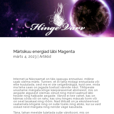
Märtsikuu energiad läbi Magenta
märts 4, 2023
|
Artiklid
Internet ja Näoraamat on täis igasugu ennustusi, milline
saab olema märts. Tunnen, et ei taha midagi ennustada või
ette kuulutada, sest ma ei ole selgeltnäigija, kuid see, mida
ma teha saan on jagada toetust värvide näol. Tihtipeale
unustame märgata kõige käepärasemat abimeest, mis on
aegade algusest olemas olnud ning meid saatnud läbi
heade ning halbade aegade. Värvid ei tee vahet, kas on
käimas sõda või on rahu, kas sinu hinges mässab torm või
on seal tasakaal ning rõõm. Nad lihtsalt on ja eksisteerivad
vaatamata kõigele ning on sulle toeks ning abiks, kui sa vaid
oskad neid märgata ning nende väge kasutada.
Täna, tahan meelde tuletada sulle värvitooni, mis on